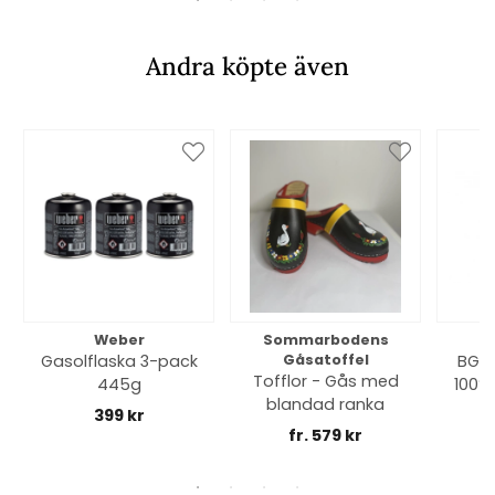
Andra köpte även
Weber
Sommarbodens
Bi
Gasolflaska 3-pack
Gåsatoffel
BGE 
Tofflor - Gås med
445g
100% 
blandad ranka
399 kr
fr. 579 kr