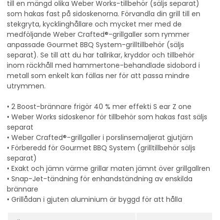
till en mängd olika Weber Works-tillbehör (säljs separat)
som hakas fast på sidoskenorna. Förvandla din grill till en
stekgryta, kycklinghållare och mycket mer med de
medföljande Weber Crafted®-grillgaller som rymmer
anpassade Gourmet BBQ System-grilltillbehör (säljs
separat). Se till att du har tallrikar, kryddor och tillbehör
inom räckhåll med hammertone-behandlade sidobord i
metall som enkelt kan fällas ner för att passa mindre
utrymmen.
• 2 Boost-brännare frigör 40 % mer effekti S ear Z one
• Weber Works sidoskenor för tillbehör som hakas fast säljs
separat
• Weber Crafted®-grillgaller i porslinsemaljerat gjutjärn
• Förberedd för Gourmet BBQ System (grilltillbehör säljs
separat)
• Exakt och jämn värme grillar maten jämnt över grillgallren
• Snap-Jet-tändning för enhandständning av enskilda
brännare
• Grillådan i gjuten aluminium är byggd för att hålla