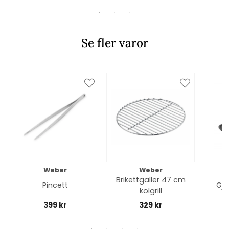
Se fler varor
Weber
Weber
Brikettgaller 47 cm
Pincett
Gju
kolgrill
399 kr
329 kr