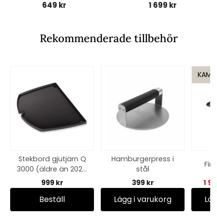
649 kr
1 699 kr
Rekommenderade tillbehör
KAMP
Stekbord gjutjärn Q
Hamburgerpress i
Fir
3000 (äldre än 2025
stål
modell) - black
999 kr
399 kr
1 9
Beställ
Lägg i varukorg
Läg