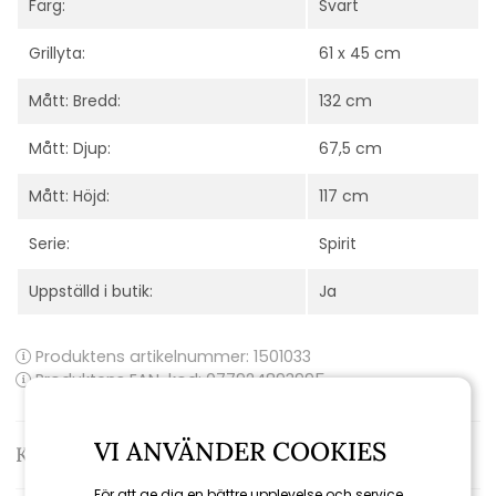
Färg:
Svart
Grillyta:
61 x 45 cm
Mått: Bredd:
132 cm
Mått: Djup:
67,5 cm
Mått: Höjd:
117 cm
Serie:
Spirit
Uppställd i butik:
Ja
Produktens artikelnummer:
1501033
Produktens EAN-kod: 077924893995
VI ANVÄNDER COOKIES
Kontakta oss
För att ge dig en bättre upplevelse och service