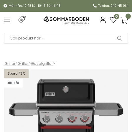
Mån-Fre: 10-18 Lör: 10-15 Sön: 11-15
Telefon: 040-45 01 11
0
Grillar
>
Grillar
>
Gasolgrillar
>
Spirit E-425 gasolgrill - black
13
till 16/8