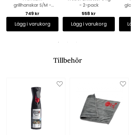
grillhanskar S/M -
- 2-pack
glas
black/red
749 kr
558 kr
Lägg i varukorg
Lägg i varukorg
Läg
Tillbehör