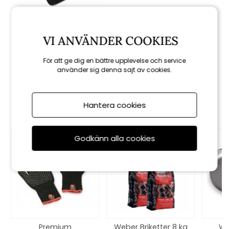
Weber
VI ANVÄNDER COOKIES
Förkläde - black
För att ge dig en bättre upplevelse och service
329 kr
använder sig denna sajt av cookies.
Rekommenderade tillbehör
Hantera cookies
Godkänn alla cookies
Premium
Weber Briketter 8 kg
We