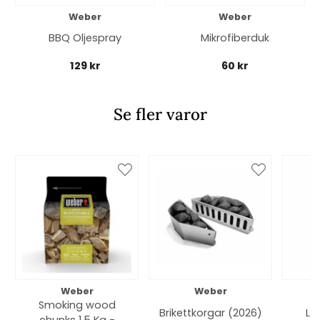
Weber
Weber
BBQ Oljespray
Mikrofiberduk
129 kr
60 kr
Se fler varor
Weber
Weber
Smoking wood
Brikettkorgar (2026)
Lu