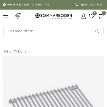
Mån-Fre: 10-18 Lör: 10-15 Sön: 11-15
Telefon: 040-45 01 11
0
Grillar
>
Tillbehör
>
Stekgaller Q-serien litet (äldre än 2025 modell)