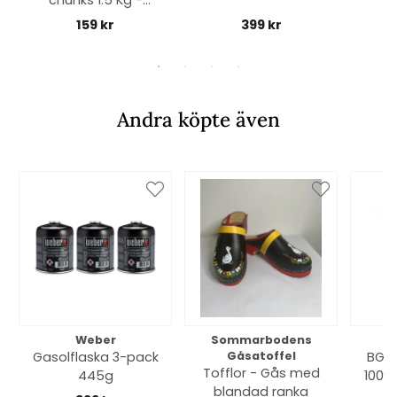
chunks 1.5 Kg -
äpple
159 kr
399 kr
Andra köpte även
Weber
Sommarbodens
Bi
Gasolflaska 3-pack
Gåsatoffel
BGE 
Tofflor - Gås med
445g
100% 
blandad ranka