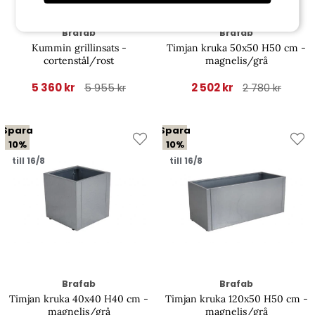
Brafab
Brafab
Kummin grillinsats -
Timjan kruka 50x50 H50 cm -
cortenstål/rost
magnelis/grå
5 360 kr
2 502 kr
5 955 kr
2 780 kr
Spara
Spara
10%
10%
till 16/8
till 16/8
Brafab
Brafab
Timjan kruka 40x40 H40 cm -
Timjan kruka 120x50 H50 cm -
magnelis/grå
magnelis/grå