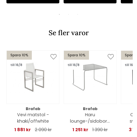
Se fler varor
Spara 10%
Spara 10%
Spara 
till 16/8
till 16/8
till 16/8
Brafab
Brafab
Vevi matstol -
Haru
Col
khaki/offwhite
lounge-/sidobord
sva
54x54 H40 cm -
1 881 kr
2 090 kr
1 251 kr
1 390 kr
3 1
slate grey