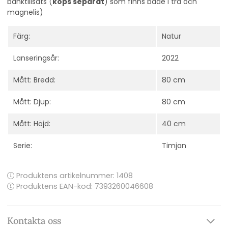
bänktillsats (
köps separat
) som finns både i trä och
magnelis)
Färg:
Natur
Lanseringsår:
2022
Mått: Bredd:
80 cm
Mått: Djup:
80 cm
Mått: Höjd:
40 cm
Serie:
Timjan
Produktens artikelnummer:
1408
Produktens EAN-kod: 7393260046608
Kontakta oss