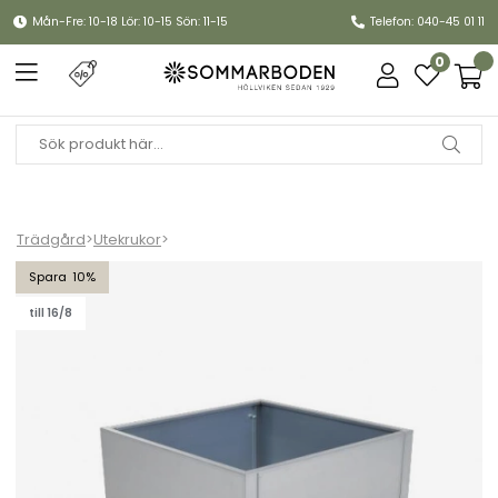
Mån-Fre: 10-18 Lör: 10-15 Sön: 11-15
Telefon: 040-45 01 11
0
Trädgård
>
Utekrukor
>
Timjan kruka 80x80 H40 cm - magnelis/grå
10
till 16/8