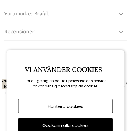
Varumärke: Brafab
Recensioner
Relaterade produkter
VI ANVÄNDER COOKIES
Spara
Spara
För att ge dig en bättre upplevelse och service
använder sig denna sajt av cookies.
10%
10%
till 16/8
till 16/8
Hantera cookies
Godkänn alla cookies