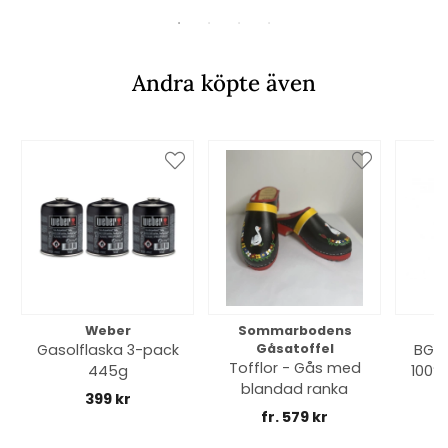
Andra köpte även
Weber
Sommarbodens
Bi
Gasolflaska 3-pack
Gåsatoffel
BGE 
Tofflor - Gås med
445g
100% 
blandad ranka
399 kr
fr. 579 kr