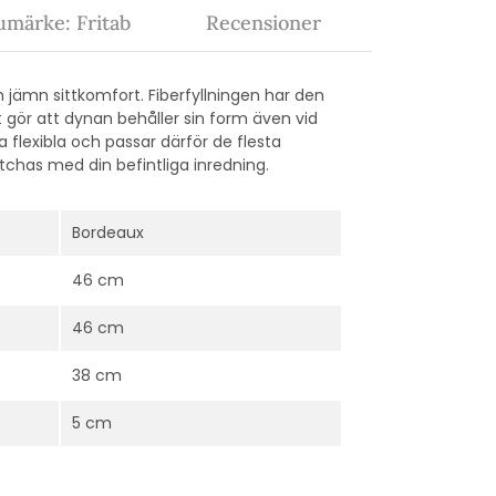
umärke: Fritab
Recensioner
h jämn sittkomfort. Fiberfyllningen har den
et gör att dynan behåller sin form även vid
 flexibla och passar därför de flesta
atchas med din befintliga inredning.
Bordeaux
46 cm
46 cm
38 cm
5 cm