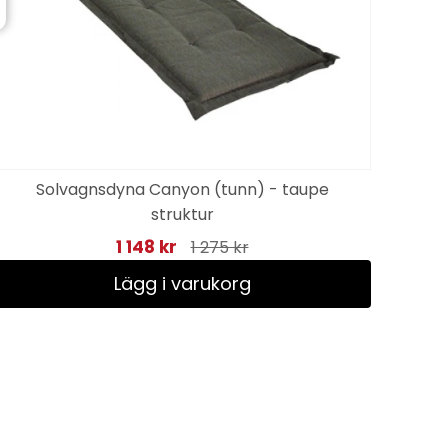
Solvagnsdyna Canyon (tunn) - taupe
struktur
1 148 kr
1 275 kr
Lägg i varukorg