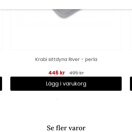
Krabi sittdyna River - perla
446 kr
495 kr
Lägg i varukorg
Se fler varor