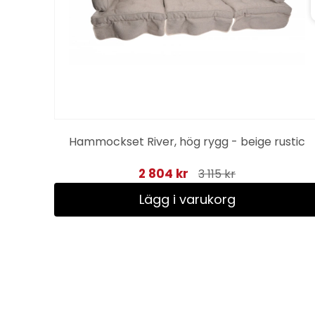
rå
Hammockset River, hög rygg - beige rustic
2 804 kr
3 115 kr
Lägg i varukorg