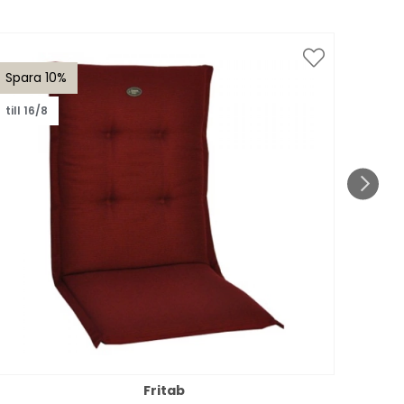
Spara 10%
Spar
till 16/8
Fritab