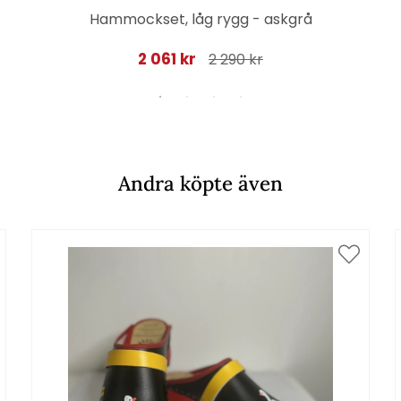
Hammockset, låg rygg - askgrå
2 061 kr
2 290 kr
Andra köpte även