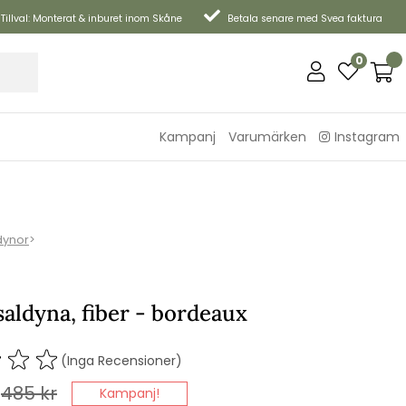
Tillval: Monterat & inburet inom Skåne
Betala senare med Svea faktura
0
Kampanj
Varumärken
Instagram
dynor
>
aldyna, fiber - bordeaux
(Inga Recensioner)
485
kr
Kampanj!