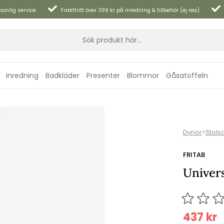
sonlig service
Fraktfritt över 399 kr på inredning & tillbehör (ej rea)
Inredning
Badkläder
Presenter
Blommor
Gåsatoffeln
Dynor
>
Stols
FRITAB
Univers
437
kr