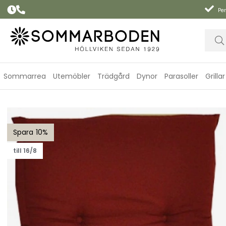
Per
Sommarrea
Utemöbler
Trädgård
Dynor
Parasoller
Grillar
Universaldyna, fiber - bordeaux
10
till 16/8