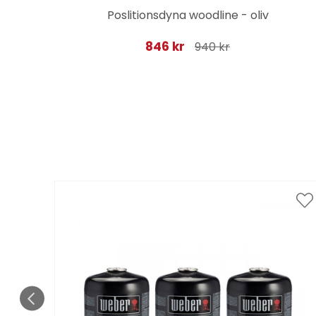
cru
Poslitionsdyna woodline - oliv
846 kr
940 kr