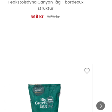
Teakstolsdyna Canyon, låg - bordeaux
struktur
518 kr
575 kr
Spar
till 1