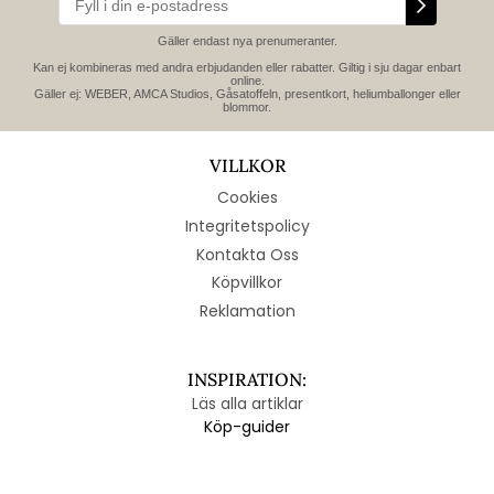
Gäller endast nya prenumeranter.
Kan ej kombineras med andra erbjudanden eller rabatter. Giltig i sju dagar enbart
online.
Gäller ej: WEBER, AMCA Studios, Gåsatoffeln, presentkort, heliumballonger eller
blommor.
VILLKOR
Cookies
Integritetspolicy
Kontakta Oss
Köpvillkor
Reklamation
INSPIRATION:
Läs alla artiklar
Köp-guider