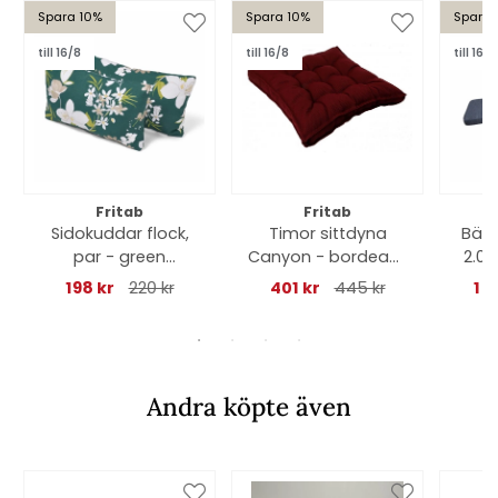
Spara 10%
Spara 10%
Spara 
till 16/8
till 16/8
till 16/8
Fritab
Fritab
Sidokuddar flock,
Timor sittdyna
Bän
par - green
Canyon - bordeaux
2.0 
botanical
struktur
198 kr
220 kr
401 kr
445 kr
1 0
Andra köpte även