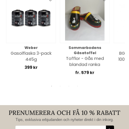
Weber
Sommarbodens
Bi
Gasolflaska 3-pack
Gåsatoffel
BGE 
Tofflor - Gås med
445g
100% 
blandad ranka
399 kr
fr. 579 kr
PRENUMERERA OCH FÅ 10 % RABATT
Tips, exklusiva erbjudanden och nyheter direkt i din inkorg.