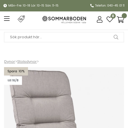
Mån-Fre: 10-18 Lör: 10-15 Sön: 11-15
Telefon: 040-45 01 11
0
Dynor
>
Stolsdynor
>
Högvikdyna woodline - askgrå
10
till 16/8