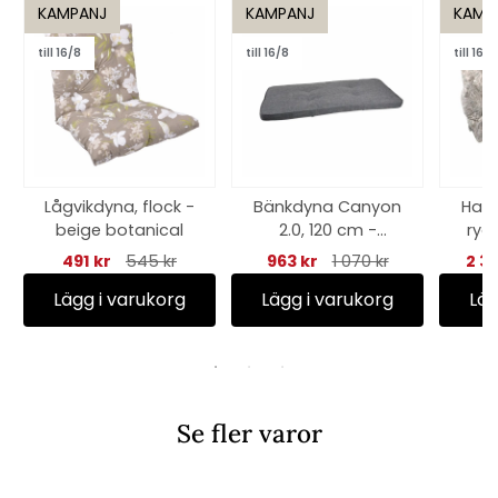
KAMPANJ
KAMPANJ
KAMP
till 16/8
till 16/8
till 16/8
Lågvikdyna, flock -
Bänkdyna Canyon
Ham
beige botanical
2.0, 120 cm -
ryg
oxfordgrå
491 kr
545 kr
963 kr
1 070 kr
2 38
Lägg i varukorg
Lägg i varukorg
Läg
Se fler varor