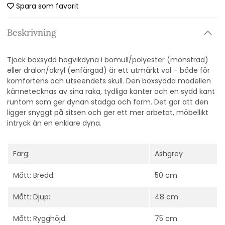
Spara som favorit
Beskrivning
Tjock boxsydd högvikdyna i bomull/polyester (mönstrad)
eller dralon/akryl (enfärgad) är ett utmärkt val – både för
komfortens och utseendets skull. Den boxsydda modellen
kännetecknas av sina raka, tydliga kanter och en sydd kant
runtom som ger dynan stadga och form. Det gör att den
ligger snyggt på sitsen och ger ett mer arbetat, möbellikt
intryck än en enklare dyna.
Färg:
Ashgrey
Mått: Bredd:
50 cm
Mått: Djup:
48 cm
Mått: Rygghöjd:
75 cm