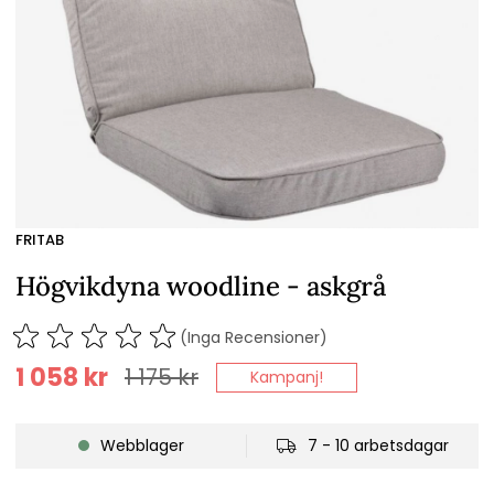
FRITAB
Högvikdyna woodline - askgrå
(Inga Recensioner)
1 058
kr
1 175
kr
Kampanj!
Webblager
7 - 10 arbetsdagar