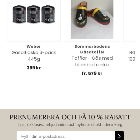
Weber
Sommarbodens
Bi
Gasolflaska 3-pack
Gåsatoffel
BGE 
Tofflor - Gås med
445g
100% 
blandad ranka
399 kr
fr. 579 kr
PRENUMERERA OCH FÅ 10 % RABATT
Tips, exklusiva erbjudanden och nyheter direkt i din inkorg.