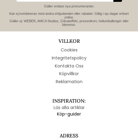
Gäller endast nya prenumeranter.
Kan ej kombineras med andra erbjudanden eller rabatter. Giltig i sju dagar enbart
online.
Gäller ej: WEBER, AMCA Studios, Gåsatoffeln, presentkort, heliumballonger eller
blommor.
VILLKOR
Cookies
Integritetspolicy
Kontakta Oss
Köpvillkor
Reklamation
INSPIRATION:
Läs alla artiklar
Köp-guider
ADRESS