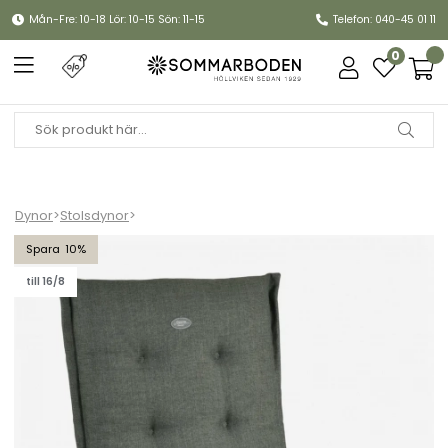
Mån-Fre: 10-18 Lör: 10-15 Sön: 11-15
Telefon: 040-45 01 11
0
Dynor
>
Stolsdynor
>
Universaldyna Canyon 2.0 - skogsgrön
10
till 16/8