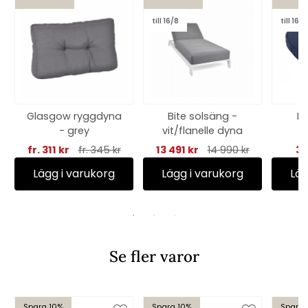
till 16/8
till 16/8
Glasgow ryggdyna
Bite solsäng -
Kr
- grey
vit/flanelle dyna
C
fr. 311 kr
fr. 345 kr
13 491 kr
14 990 kr
39
Lägg i varukorg
Lägg i varukorg
Läg
Se fler varor
Spara 10%
Spara 10%
Spara 