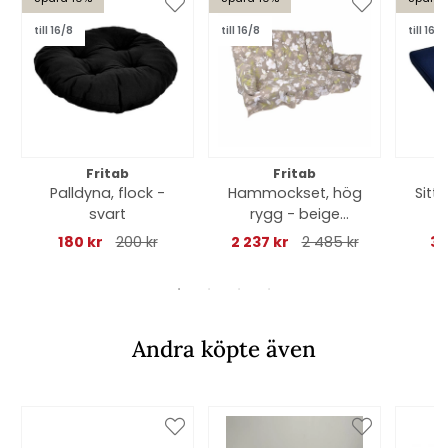
till 16/8
till 16/8
till 16/8
Fritab
Fritab
Palldyna, flock -
Hammockset, hög
Sitt
svart
rygg - beige
b
botanical
180 kr
200 kr
2 237 kr
2 485 kr
38
Andra köpte även