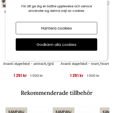
Spara
Spara
10%
10%
För att ge dig en bättre upplevelse och service
använder sig denna sajt av cookies.
till 16/8
till 16/8
Hantera cookies
Godkänn alla cookies
Brafab
Brafab
Avanti stapelstol - antracit/grå
Avanti stapelstol - svart/svart
1 251 kr
1 251 kr
1 390 kr
1 390 kr
Rekommenderade tillbehör
KAMPANJ
KAMPANJ
KAMP