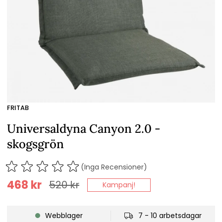
FRITAB
Universaldyna Canyon 2.0 -
skogsgrön
(Inga Recensioner)
468
kr
520
kr
Kampanj!
Webblager
7 - 10 arbetsdagar