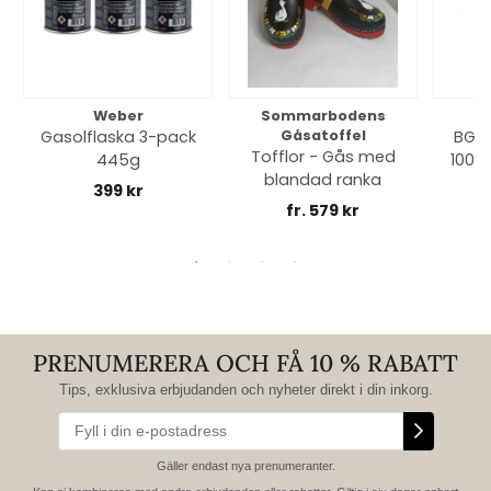
Weber
Sommarbodens
Bi
Gasolflaska 3-pack
Gåsatoffel
BGE 
Tofflor - Gås med
445g
100% 
blandad ranka
399 kr
fr. 579 kr
PRENUMERERA OCH FÅ 10 % RABATT
Tips, exklusiva erbjudanden och nyheter direkt i din inkorg.
Gäller endast nya prenumeranter.