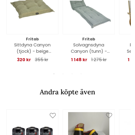
Fritab
Fritab
Sittdyna Canyon
Solvagnsdyna
Po
(tjock) - beige
Canyon (tunn) -
Sel
struktur
titangrå struktur
320 kr
355 kr
1 148 kr
1 275 kr
1 0
Andra köpte även