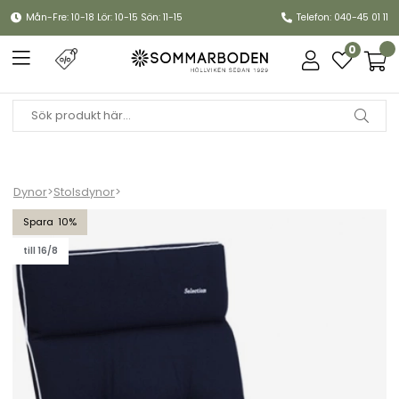
Mån-Fre: 10-18 Lör: 10-15 Sön: 11-15
Telefon: 040-45 01 11
0
Dynor
>
Stolsdynor
>
Universaldyna Selection - marin
10
till 16/8