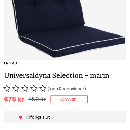
FRITAB
Universaldyna Selection - marin
(Inga Recensioner)
675
kr
750
kr
Kampanj!
Tillfälligt slut