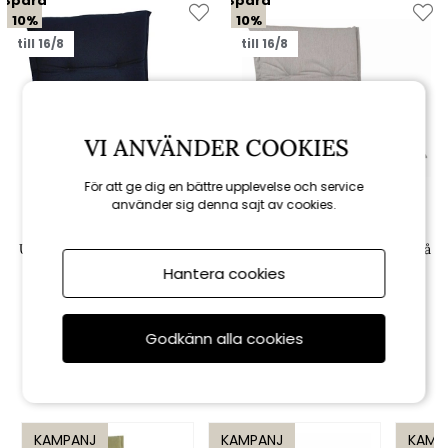
Spara
Spara
10%
10%
till 16/8
till 16/8
VI ANVÄNDER COOKIES
För att ge dig en bättre upplevelse och service
använder sig denna sajt av cookies.
Fritab
Fritab
Universaldyna, fiber - marin
Universaldyna, fiber - askgrå
Hantera cookies
437 kr
437 kr
485 kr
485 kr
Godkänn alla cookies
Rekommenderade tillbehör
KAMPANJ
KAMPANJ
KAMP