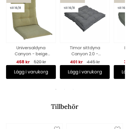
till 16/8
till 16/8
till 16/8
Universaldyna
Timor sittdyna
Kr
Canyon - beige
Canyon 2.0 -
C
struktur
oxfordgrå
468 kr
520 kr
401 kr
445 kr
39
Lägg i varukorg
Lägg i varukorg
Läg
Tillbehör