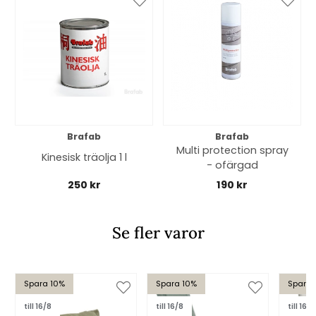
Brafab
Brafab
Multi protection spray
Kinesisk träolja 1 l
- ofärgad
250 kr
190 kr
Se fler varor
Spara 10%
Spara 10%
Spara 
till 16/8
till 16/8
till 16/8