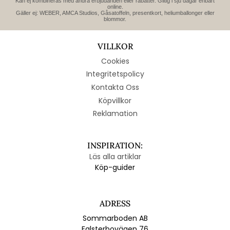
Kan ej kombineras med andra erbjudanden eller rabatter. Giltig i sju dagar enbart
online.
Gäller ej: WEBER, AMCA Studios, Gåsatoffeln, presentkort, heliumballonger eller
blommor.
VILLKOR
Cookies
Integritetspolicy
Kontakta Oss
Köpvillkor
Reklamation
INSPIRATION:
Läs alla artiklar
Köp-guider
ADRESS
Sommarboden AB
Falsterbovägen 76