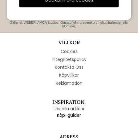
Gäller endast nya prenumeranter.
Kan ej kombineras med andra erbjudanden eller rabatter. Giltig i sju dagar enbart
online.
Gäller ej: WEBER, AMCA Studios, Gåsatoffeln, presentkort, heliumballonger eller
blommor.
VILLKOR
Cookies
Integritetspolicy
Kontakta Oss
Köpvillkor
Reklamation
INSPIRATION:
Läs alla artiklar
Köp-guider
ADRESS