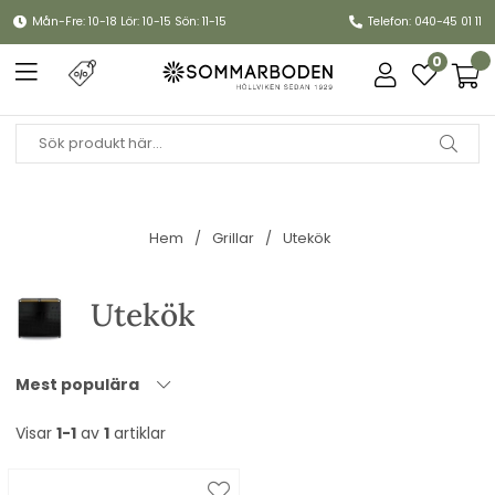
Mån-Fre: 10-18 Lör: 10-15 Sön: 11-15
Telefon: 040-45 01 11
0
Hem
Grillar
Utekök
Utekök
Mest populära
Visar
1-1
av
1
artiklar