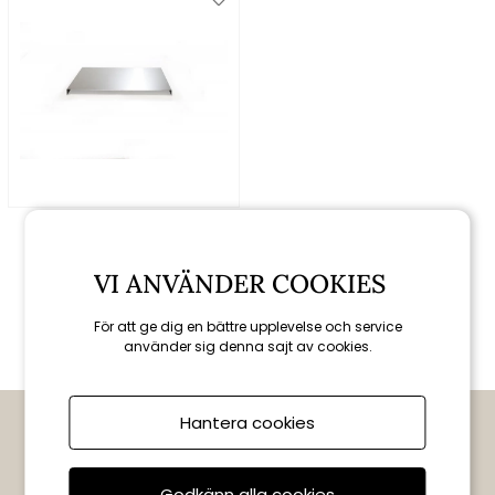
Röshults
Work Plate X - rostfritt
stål
VI ANVÄNDER COOKIES
1597 kr
För att ge dig en bättre upplevelse och service
använder sig denna sajt av cookies.
PRENUMERERA OCH FÅ 10 % RABATT
Hantera cookies
Tips, exklusiva erbjudanden och nyheter direkt i din inkorg.
Godkänn alla cookies