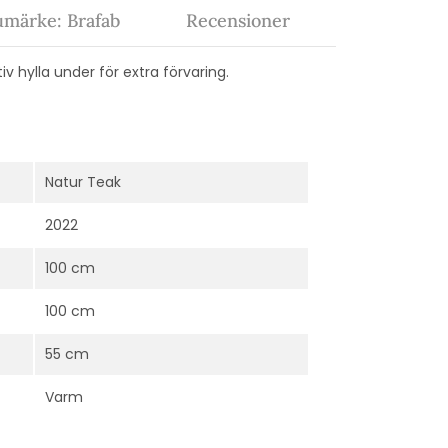
umärke: Brafab
Recensioner
v hylla under för extra förvaring.
Natur Teak
2022
100 cm
100 cm
55 cm
Varm