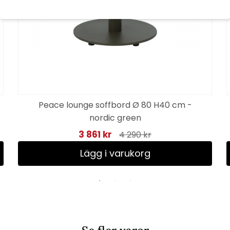
Peace lounge soffbord Ø 80 H40 cm -
nordic green
3 861 kr
4 290 kr
Lägg i varukorg