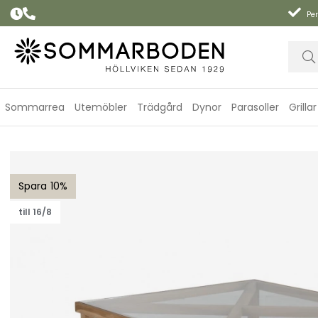
Per
Sommarrea
Utemöbler
Trädgård
Dynor
Parasoller
Grillar
Varm soffbord 100x100 cm - teak
10
till 16/8