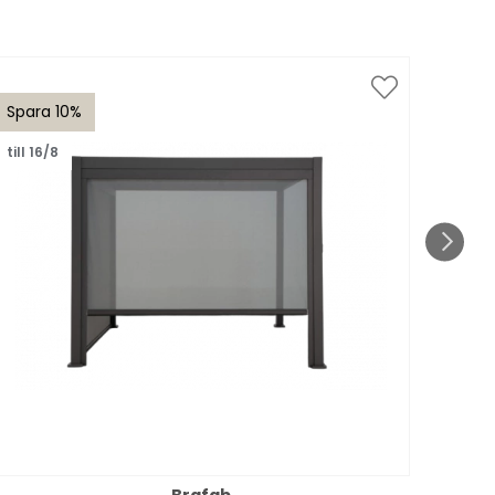
Spara 10%
Spar
till 16/8
till 1