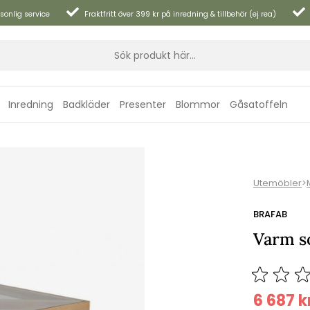
sonlig service
Fraktfritt över 399 kr på inredning & tillbehör (ej rea)
Inredning
Badkläder
Presenter
Blommor
Gåsatoffeln
Utemöbler
>
BRAFAB
Varm s
6 687
k