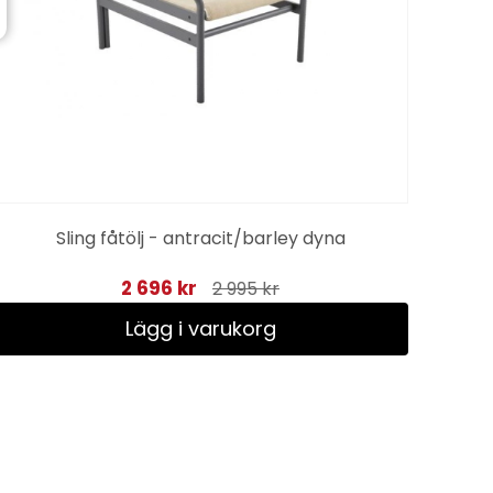
Sa
Sling fåtölj - antracit/barley dyna
2 696 kr
2 995 kr
Lägg i varukorg