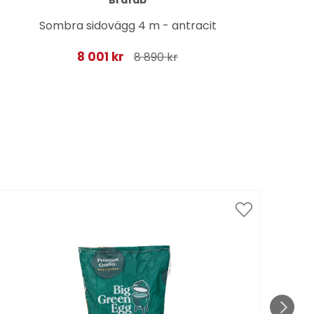
Brafab
Cor
Sombra sidovägg 4 m - antracit
8 001 kr
8 890 kr
Spar
till 1