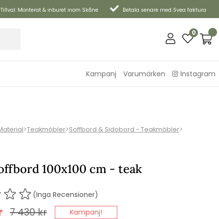
Tillval: Monterat & inburet inom Skåne
Betala senare med Svea faktura
0
Kampanj
Varumärken
Instagram
Material
>
Teakmöbler
>
Soffbord & Sidobord - Teakmöbler
>
offbord 100x100 cm - teak
(Inga Recensioner)
r
7 430
kr
Kampanj!