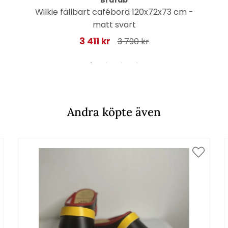
Brafab
Wilkie fällbart cafébord 120x72x73 cm -
matt svart
3 411 kr
3 790 kr
Andra köpte även