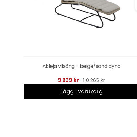
dyna
Akleja vilsäng - beige/sand dyna
9 239 kr
1 0 265 kr
Lägg i varukorg