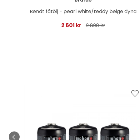
Brafab
ndigt
Bendt fåtölj - pearl white/teddy beige dyna
2 601 kr
2 890 kr