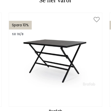
Se fler varor
Spara 10%
till 16/8