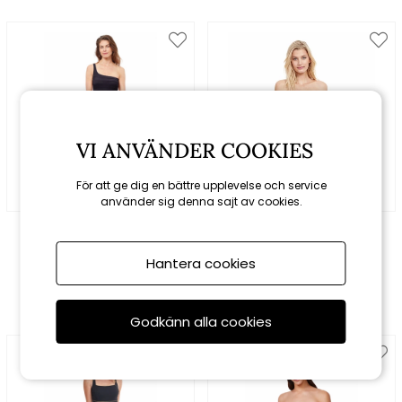
VI ANVÄNDER COOKIES
För att ge dig en bättre upplevelse och service
använder sig denna sajt av cookies.
Gottex
Gottex
Phoebe enaxlad
Serenity bandeau
baddräkt - svart
baddräkt - multi
Hantera cookies
1699 kr
1999 kr
Godkänn alla cookies