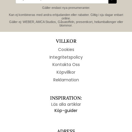
Gäller endast nya prenumeranter.
Kan ej kombineras med andra erbjudanden eller rabatter. Giltig i sju dagar enbart
online.
Gäller ej: WEBER, AMCA Studios, Gåsatoffeln, presentkort, heliumballonger eller
blommor.
VILLKOR
Cookies
Integritetspolicy
Kontakta Oss
Köpvillkor
Reklamation
INSPIRATION:
Läs alla artiklar
Köp-guider
ADRESS