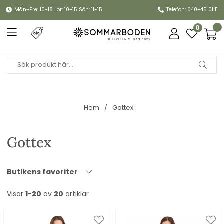
Mån-Fre: 10-18 Lör: 10-15 Sön: 11-15
Telefon: 040-45 01 11
0
Hem
Gottex
Gottex
Butikens favoriter
Visar
1-20
av
20
artiklar