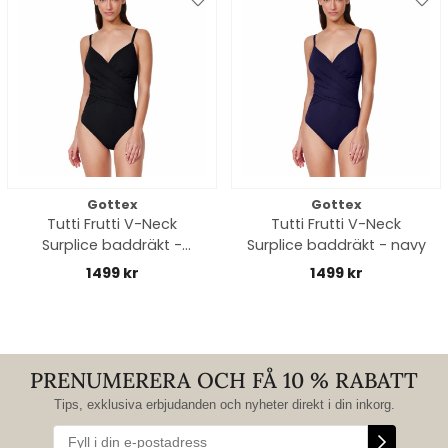
Gottex
Gottex
Tutti Frutti V-Neck
Tutti Frutti V-Neck
Surplice baddräkt -
Surplice baddräkt - navy
black
1499 kr
1499 kr
PRENUMERERA OCH FÅ 10 % RABATT
Tips, exklusiva erbjudanden och nyheter direkt i din inkorg.