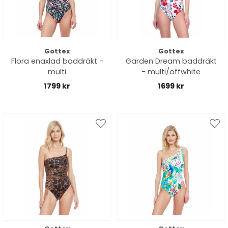
Gottex
Gottex
Flora enaxlad baddräkt -
Garden Dream baddräkt
multi
- multi/offwhite
1799 kr
1699 kr