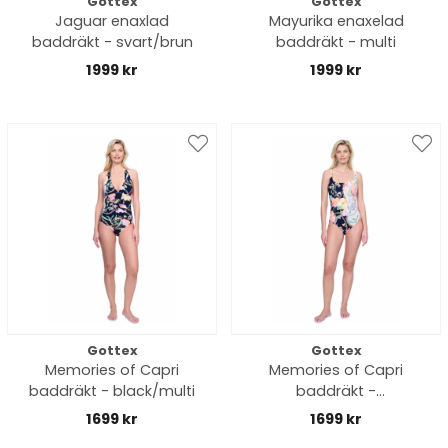
Gottex
Gottex
Jaguar enaxlad
Mayurika enaxelad
baddräkt - svart/brun
baddräkt - multi
1999 kr
1999 kr
Gottex
Gottex
Memories of Capri
Memories of Capri
baddräkt - black/multi
baddräkt -
black/offwhite/multi
1699 kr
1699 kr