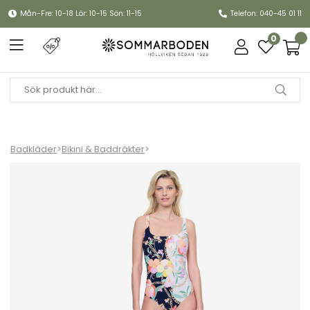
Mån-Fre: 10-18 Lör: 10-15 Sön: 11-15
Telefon: 040-45 01 11
0
Badkläder
>
Bikini & Baddräkter
>
Memories of Capri baddräkt - black/offwhite/multi