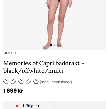
GOTTEX
Memories of Capri baddräkt -
black/offwhite/multi
(Inga Recensioner)
1 699
kr
Tillfälligt slut