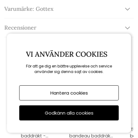
Varumärke: Gottex
Recensioner
Rekommenderade tillbehör
VI ANVÄNDER COOKIES
För att ge dig en bättre upplevelse och service
använder sig denna sajt av cookies.
Hantera cookies
Godkänn alla cookies
Memories of Capri
Diagonal Dreams
Tut
baddräkt -
bandeau baddräkt
bad