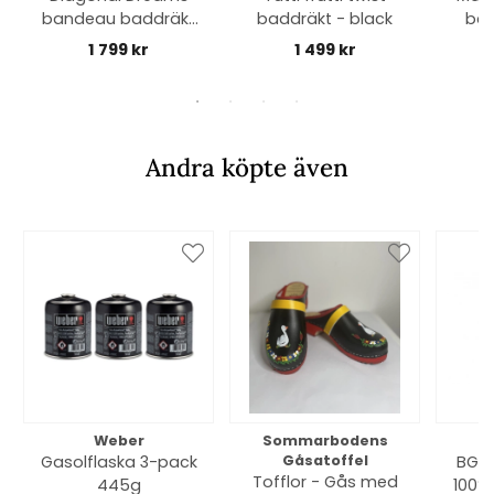
bandeau baddräkt
baddräkt - black
bad
- multi
1 799 kr
1 499 kr
Andra köpte även
Weber
Sommarbodens
Bi
Gasolflaska 3-pack
Gåsatoffel
BGE 
Tofflor - Gås med
445g
100% 