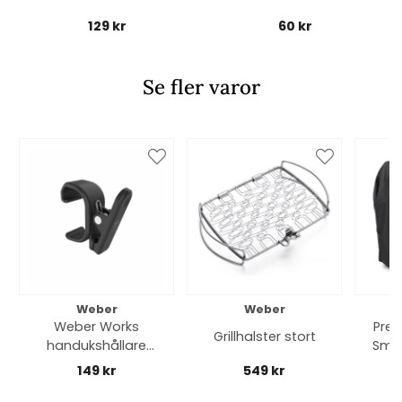
129 kr
60 kr
Se fler varor
Weber
Weber
Weber Works
Pre
Grillhalster stort
handukshållare
Smok
snap On
9
149 kr
549 kr