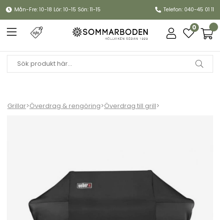
Mån-Fre: 10-18 Lör: 10-15 Sön: 11-15
Telefon: 040-45 01 11
0
Grillar
>
Överdrag & rengöring
>
Överdrag till grill
>
Premiumöverdrag Summit 600-serien - black