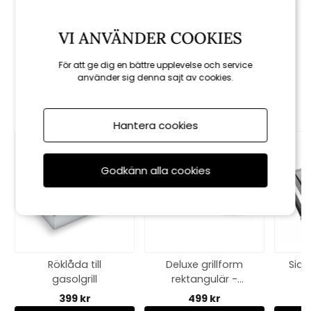
Förkläde - black
VI ANVÄNDER COOKIES
329 kr
För att ge dig en bättre upplevelse och service
använder sig denna sajt av cookies.
Rekommenderade tillbehör
Hantera cookies
Godkänn alla cookies
Röklåda till
Deluxe grillform
Sid
gasolgrill
rektangulär -
W
stainless steel
399 kr
499 kr