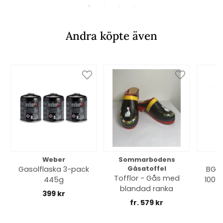
Andra köpte även
Weber
Sommarbodens
Bi
Gasolflaska 3-pack
Gåsatoffel
BGE 
Tofflor - Gås med
445g
100% 
blandad ranka
399 kr
fr. 579 kr