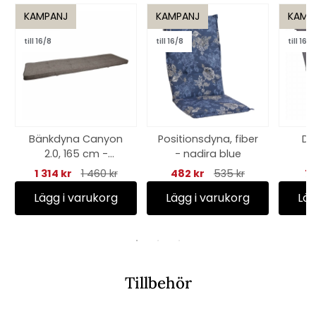
KAMPANJ
KAMPANJ
KAMP
till 16/8
till 16/8
till 16/8
Bänkdyna Canyon
Positionsdyna, fiber
Dä
2.0, 165 cm -
- nadira blue
B
kastanj
1 314 kr
1 460 kr
482 kr
535 kr
71
Lägg i varukorg
Lägg i varukorg
Läg
Tillbehör