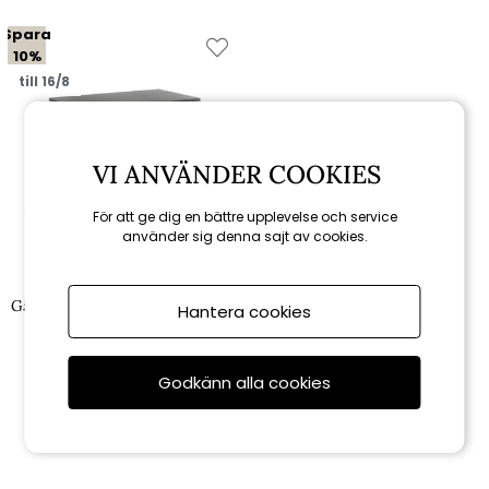
Spara
10%
till 16/8
VI ANVÄNDER COOKIES
För att ge dig en bättre upplevelse och service
använder sig denna sajt av cookies.
Brafab
Gäster förvaringslåda - antracit
Hantera cookies
6 291 kr
6 990 kr
Godkänn alla cookies
Rekommenderade tillbehör