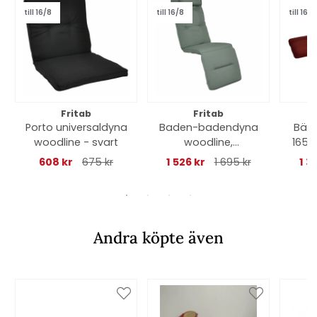
till 16/8
till 16/8
till 16/8
Fritab
Fritab
Porto universaldyna
Baden-badendyna
Bän
woodline - svart
woodline,
165 
nackkudde -
608 kr
675 kr
1 526 kr
1 695 kr
1 3
mossgrön
Andra köpte även