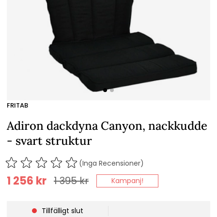
FRITAB
Adiron dackdyna Canyon, nackkudde
- svart struktur
(Inga Recensioner)
1 256
kr
1 395
kr
Kampanj!
Tillfälligt slut