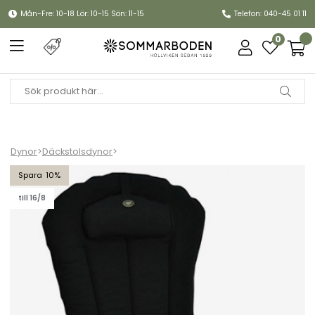
Mån-Fre: 10-18 Lör: 10-15 Sön: 11-15
Telefon: 040-45 01 11
0
Dynor
>
Däckstolsdynor
>
Adiron dackdyna Canyon, nackkudde - svart struktur
10
till 16/8