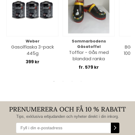
Weber
Sommarbodens
Bi
Gasolflaska 3-pack
Gåsatoffel
BGE 
Tofflor - Gås med
445g
100% 
blandad ranka
399 kr
fr. 579 kr
PRENUMERERA OCH FÅ 10 % RABATT
Tips, exklusiva erbjudanden och nyheter direkt i din inkorg.