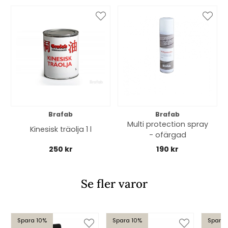
Brafab
Brafab
Multi protection spray
Kinesisk träolja 1 l
- ofärgad
250 kr
190 kr
Se fler varor
Spara 10%
Spara 10%
Spara 