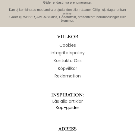
Gäller endast nya prenumeranter.
Kan ej kombineras med andra erbjudanden eller rabatter. Giltig i sju dagar enbart
online.
Gäller ej: WEBER, AMCA Studios, Gåsatoffeln, presentkort, heliumballonger eller
blommor.
VILLKOR
Cookies
Integritetspolicy
Kontakta Oss
Köpvillkor
Reklamation
INSPIRATION:
Läs alla artiklar
Köp-guider
ADRESS