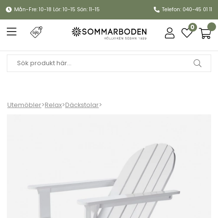
Mån-Fre: 10-18 Lör: 10-15 Sön: 11-15
Telefon: 040-45 01 11
0
Utemöbler
>
Relax
>
Däckstolar
>
Adirondack däckstol - vit