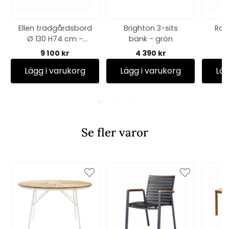
Ellen trädgårdsbord
Brighton 3-sits
Ros
Ø 130 H74 cm -
bänk - grön
antracit/teak
9 100 kr
4 390 kr
Lägg i varukorg
Lägg i varukorg
Läg
Se fler varor