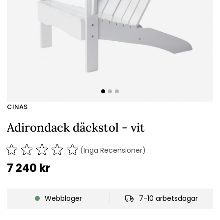
CINAS
Adirondack däckstol - vit
(Inga Recensioner)
7 240
kr
Webblager
7-10 arbetsdagar