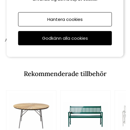
Hantera cookies
Cinas
Godkänn alla cookies
Adirondack däckstolspall - vit
2 985 kr
Rekommenderade tillbehör