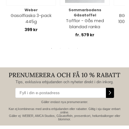
Weber
Sommarbodens
Bi
Gasolflaska 3-pack
Gåsatoffel
BGE 
Tofflor - Gås med
445g
100% 
blandad ranka
399 kr
fr. 579 kr
PRENUMERERA OCH FÅ 10 % RABATT
Tips, exklusiva erbjudanden och nyheter direkt i din inkorg.
Gäller endast nya prenumeranter.
Kan ej kombineras med andra erbjudanden eller rabatter. Giltig i sju dagar enbart
online.
Gäller ej: WEBER, AMCA Studios, Gåsatoffeln, presentkort, heliumballonger eller
blommor.