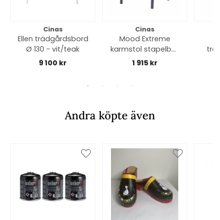
Cinas
Cinas
Ellen trädgårdsbord
Mood Extreme
Ø 130 - vit/teak
karmstol stapelbar
trä
- antracit/teak
9 100 kr
1 915 kr
Andra köpte även