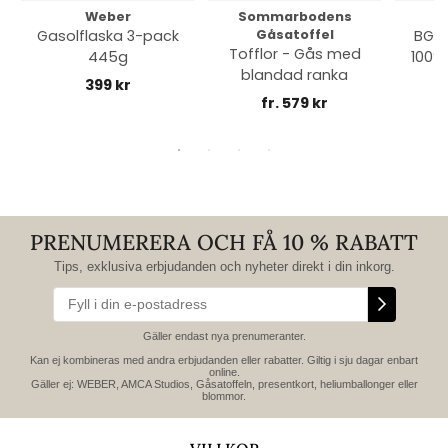
Weber
Sommarbodens
Bi
Gasolflaska 3-pack
Gåsatoffel
BGE 
Tofflor - Gås med
445g
100% 
blandad ranka
399 kr
fr. 579 kr
PRENUMERERA OCH FÅ 10 % RABATT
Tips, exklusiva erbjudanden och nyheter direkt i din inkorg.
Gäller endast nya prenumeranter.
Kan ej kombineras med andra erbjudanden eller rabatter. Giltig i sju dagar enbart
online.
Gäller ej: WEBER, AMCA Studios, Gåsatoffeln, presentkort, heliumballonger eller
blommor.