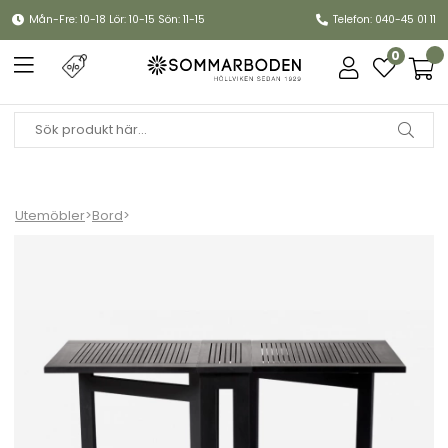
Mån-Fre: 10-18 Lör: 10-15 Sön: 11-15
Telefon: 040-45 01 11
0
Utemöbler
>
Bord
>
Butterfly klaffbord - svart