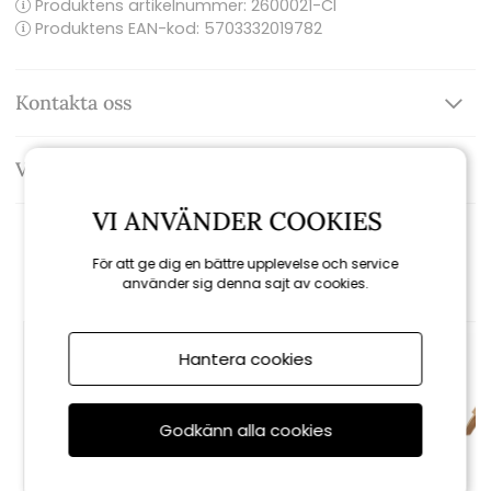
Produktens artikelnummer:
2600021-CI
Produktens EAN-kod: 5703332019782
Kontakta oss
Varumärke: Cinas
VI ANVÄNDER COOKIES
Rekommenderade tillbehör
För att ge dig en bättre upplevelse och service
använder sig denna sajt av cookies.
Hantera cookies
Godkänn alla cookies