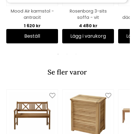
Mood Air karmstol -
Rosenborg 3-sits
antracit
soffa - vit
däcks
1 620 kr
4 480 kr
Beställ
Lägg i varukorg
Läg
Se fler varor