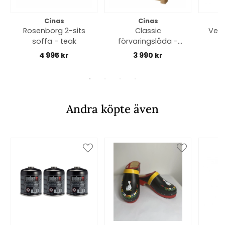
Cinas
Cinas
Rosenborg 2-sits
Classic
Vega
soffa - teak
förvaringslåda -
teak
4 995 kr
3 990 kr
Andra köpte även