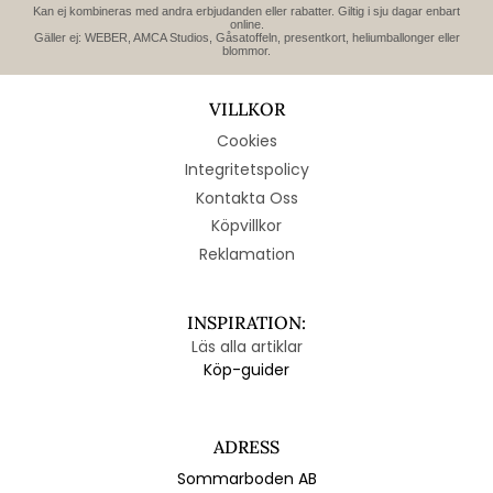
Kan ej kombineras med andra erbjudanden eller rabatter. Giltig i sju dagar enbart
online.
Gäller ej: WEBER, AMCA Studios, Gåsatoffeln, presentkort, heliumballonger eller
blommor.
VILLKOR
Cookies
Integritetspolicy
Kontakta Oss
Köpvillkor
Reklamation
INSPIRATION:
Läs alla artiklar
Köp-guider
ADRESS
Sommarboden AB