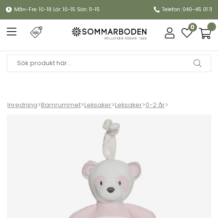
Mån-Fre: 10-18 Lör: 10-15 Sön: 11-15
Telefon: 040-45 01 11
0
Inredning
>
Barnrummet
>
Leksaker
>
Leksaker
>
0-2 år
>
Panda! Panda! Speldosa - rosa