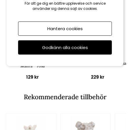
För att ge dig en bättre upplevelse och service
använder sig denna sajt av cookies.
Hantera cookies
Godkänn alla cookies
Fresh kid
Fresh kid
Panda! Panda! Bitleksak m.
Panda! Panda! Snuttefilt - rosa
skallra - rosa
129 kr
229 kr
Rekommenderade tillbehör