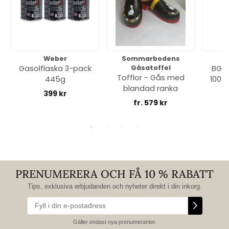
Weber
Sommarbodens
Bi
Gasolflaska 3-pack
Gåsatoffel
BGE 
Tofflor - Gås med
445g
100% 
blandad ranka
399 kr
fr. 579 kr
PRENUMERERA OCH FÅ 10 % RABATT
Tips, exklusiva erbjudanden och nyheter direkt i din inkorg.
Gäller endast nya prenumeranter.