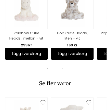
Rainbow Cutie
Boo Cutie Heads,
Popp
Heads , mellan - vit
liten - vit
s
299 kr
169 kr
Lägg i varukorg
Lägg i varukorg
Läg
Se fler varor