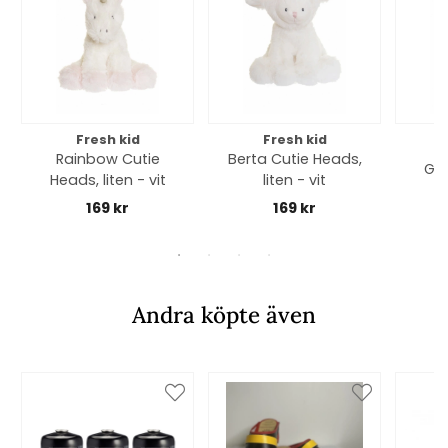
Fresh kid
Fresh kid
Rainbow Cutie
Berta Cutie Heads,
Gal
Heads, liten - vit
liten - vit
169 kr
169 kr
Andra köpte även