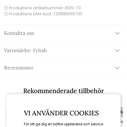
Produktens artikelnummer:
B135-73
Produktens EAN-kod: 7331889135730
Kontakta oss
Varumärke: Fritab
Recensioner
Rekommenderade tillbehör
VI ANVÄNDER COOKIES
KAMPANJ
KAMPANJ
KAMP
till 16/8
till 16/8
till 16/8
För att ge dig en bättre upplevelse och service