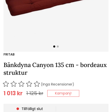
FRITAB
Bänkdyna Canyon 135 cm - bordeaux
struktur
(Inga Recensioner)
1 013
kr
1 125
kr
Kampanj!
Tillfälligt slut