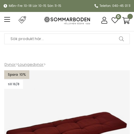
Mån-Fre: 10-18 Lör: 10-15 Sön: 11-15
Telefon: 040-45 01 11
0
Dynor
>
Loungedynor
>
Bänkdyna Canyon 135 cm - bordeaux struktur
10
till 16/8