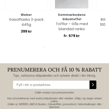
Weber
Sommarbodens
Bi
Gasolflaska 3-pack
Gåsatoffel
BGE 
Tofflor - Gås med
445g
100% 
blandad ranka
399 kr
fr. 579 kr
PRENUMERERA OCH FÅ 10 % RABATT
Tips, exklusiva erbjudanden och nyheter direkt i din inkorg.
Gäller endast nya prenumeranter.
Kan ej kombineras med andra erbjudanden eller rabatter. Giltig i sju dagar enbart
online.
Gäller ej: WEBER, AMCA Studios, Gåsatoffeln, presentkort, heliumballonger eller
blommor.