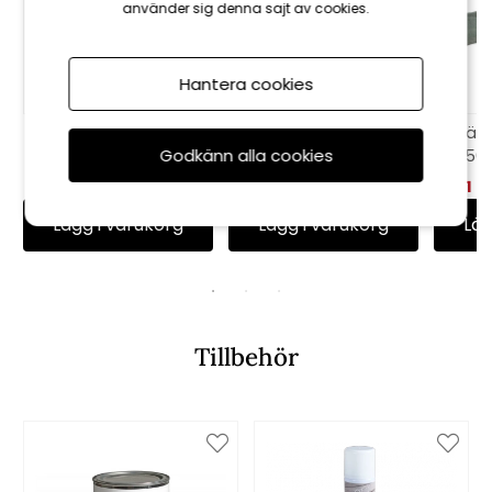
använder sig denna sajt av cookies.
Hantera cookies
Krabi sittdyna
Minivikdyna, flock -
Bän
Godkänn alla cookies
Sunbrella - sooty
taupe rand
150
539 kr
599 kr
464 kr
515 kr
1 0
Lägg i varukorg
Lägg i varukorg
Läg
Tillbehör