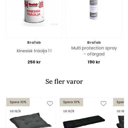
Brafab
Brafab
Multi protection spray
Kinesisk träolja 1 l
- ofärgad
250 kr
190 kr
Se fler varor
Spara 10%
Spara 10%
Spara 
till 16/8
till 16/8
till 16/8