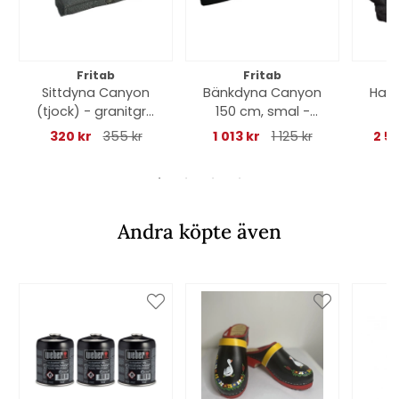
Fritab
Fritab
Sittdyna Canyon
Bänkdyna Canyon
Ham
(tjock) - granitgrå
150 cm, smal -
r
struktur
svart struktur
320 kr
355 kr
1 013 kr
1 125 kr
2 5
Andra köpte även