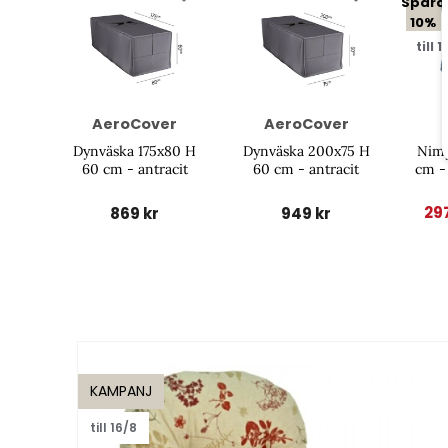
Spara
10%
till 1
AeroCover
AeroCover
Dynväska 175x80 H
Dynväska 200x75 H
Nimy
60 cm - antracit
60 cm - antracit
cm -
29
869 kr
949 kr
KAMPANJ
till 16/8