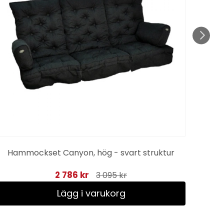
Hammockset Canyon, hög - svart struktur
2 786 kr
3 095 kr
Lägg i varukorg