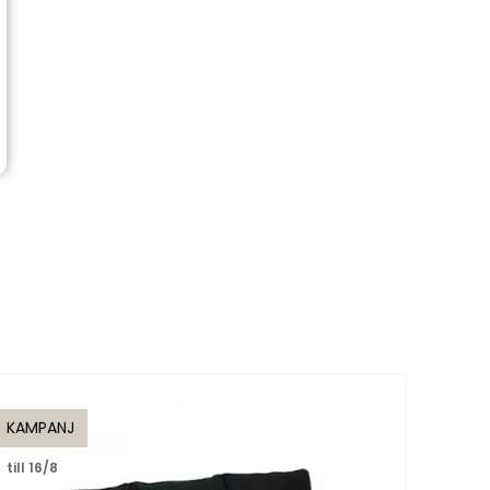
KAMPANJ
KAMP
till 16/8
till 1