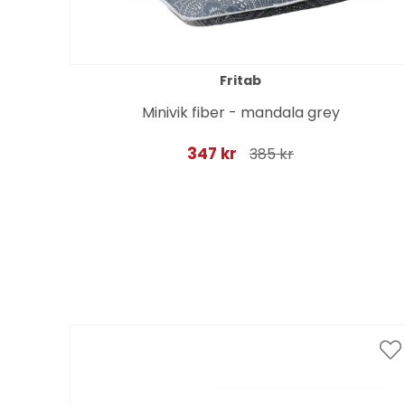
Fritab
rå
Minivik fiber - mandala grey
347 kr
385 kr