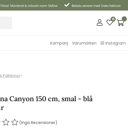
Tillval: Monterat & inburet inom Skåne
Betala senare med Svea faktura
0
Kampanj
Varumärken
Instagram
& Palldynor
>
na Canyon 150 cm, smal - blå
ur
(Inga Recensioner)