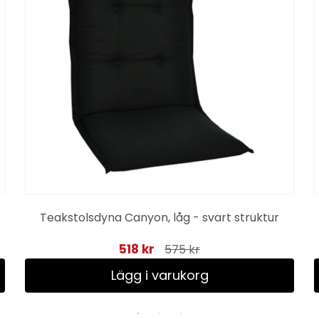
Teakstolsdyna Canyon, låg - svart struktur
518 kr
575 kr
Lägg i varukorg