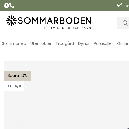
Per
Sommarrea
Utemöbler
Trädgård
Dynor
Parasoller
Grillar
Bänkdyna Canyon 150 cm, smal - blå struktur
10
till 16/8