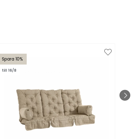
Spara 10%
Spar
till 16/8
till 1