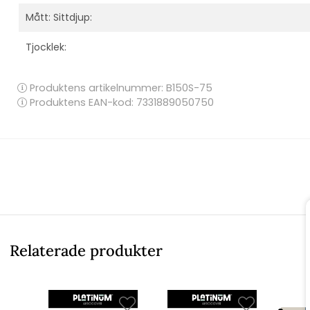
Mått: Sittdjup:
Tjocklek:
Produktens artikelnummer:
B150S-75
Produktens EAN-kod: 7331889050750
Relaterade produkter