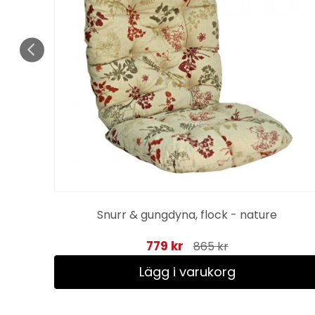
grå
Snurr & gungdyna, flock - nature
779 kr
865 kr
Lägg i varukorg