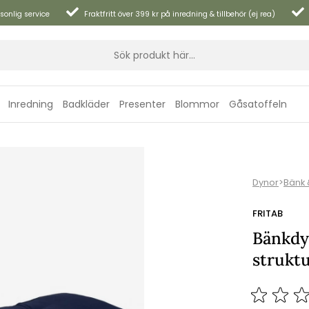
sonlig service
Fraktfritt över 399 kr på inredning & tillbehör (ej rea)
Inredning
Badkläder
Presenter
Blommor
Gåsatoffeln
Dynor
>
Bänk 
FRITAB
Bänkdy
strukt