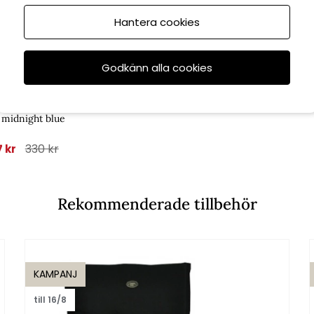
Hantera cookies
6/8
Godkänn alla cookies
Brafab
 kudde 45x45
 midnight blue
330 kr
7 kr
Rekommenderade tillbehör
KAMPANJ
till 16/8