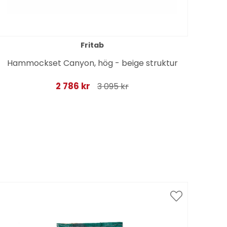
Fritab
Hammockset Canyon, hög - beige struktur
Po
2 786 kr
3 095 kr
Spar
till 1