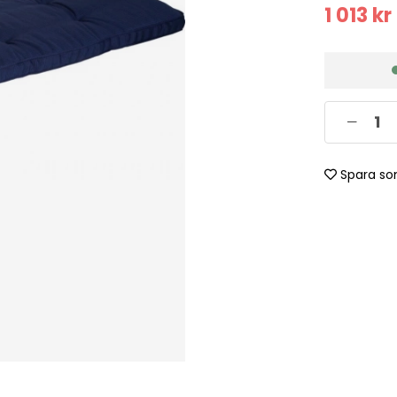
1 013
kr
Spara so