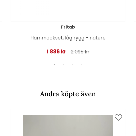
Fritab
Hammockset, låg rygg - nature
1 886 kr
2 095 kr
Andra köpte även