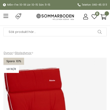
Mån-Fre: 10-18 Lör: 10-15 Sön: 11-15
Telefon: 040-45 01 11
0
Dynor
>
Stolsdynor
>
Universaldyna Selection - röd
10
till 16/8