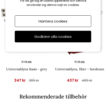
För att ge dig en bättre upplevelse och service
använder sig denna sajt av cookies.
Spara
Spara
10%
10%
till 16/8
till 16/8
Hantera cookies
Godkänn alla cookies
Fritab
Fritab
Universaldyna Basis - grey
Universaldyna, fiber - bordeaux
347 kr
437 kr
385 kr
485 kr
Rekommenderade tillbehör