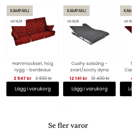
KAMPANJ
KAMPANJ
KAMP
till 16/8
till 16/8
till 16/8
Hammockset, hög
Cushy solsäng -
Ti
rygg - bordeaux
svart/sooty dyna
Cany
2 547 kr
2 830 kr
12 141 kr
13 490 kr
40
Lägg i varukorg
Lägg i varukorg
Läg
Se fler varor