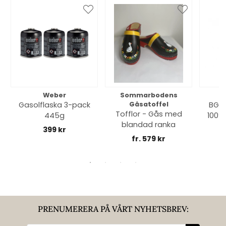
Weber
Sommarbodens
Bi
Gasolflaska 3-pack
Gåsatoffel
BGE 
Tofflor - Gås med
445g
100% 
blandad ranka
399 kr
fr. 579 kr
PRENUMERERA PÅ VÅRT NYHETSBREV: