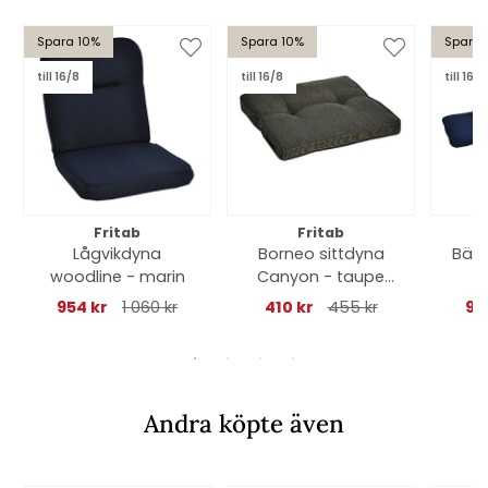
Spara 10%
Spara 10%
Spara 
till 16/8
till 16/8
till 16/8
Fritab
Fritab
Lågvikdyna
Borneo sittdyna
Bän
woodline - marin
Canyon - taupe
1
struktur
954 kr
1 060 kr
410 kr
455 kr
96
Andra köpte även