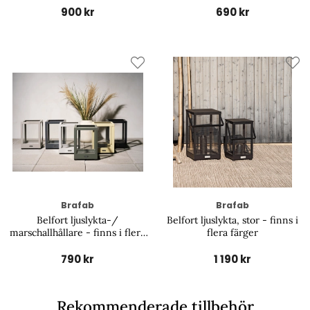
900 kr
690 kr
Brafab
Brafab
Belfort ljuslykta-/
Belfort ljuslykta, stor - finns i
marschallhållare - finns i flera
flera färger
färger
790 kr
1 190 kr
Rekommenderade tillbehör