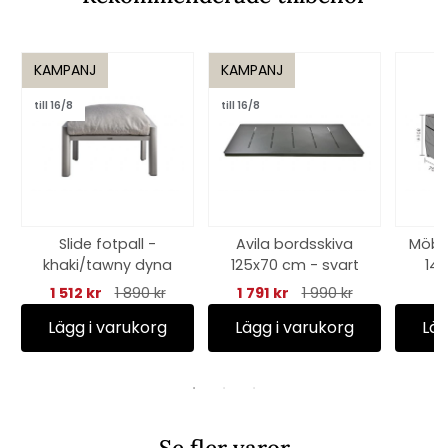
KAMPANJ
KAMPANJ
till 16/8
till 16/8
Slide fotpall -
Avila bordsskiva
Möbe
khaki/tawny dyna
125x70 cm - svart
14
an
1 512 kr
1 890 kr
1 791 kr
1 990 kr
Lägg i varukorg
Lägg i varukorg
Läg
Se fler varor