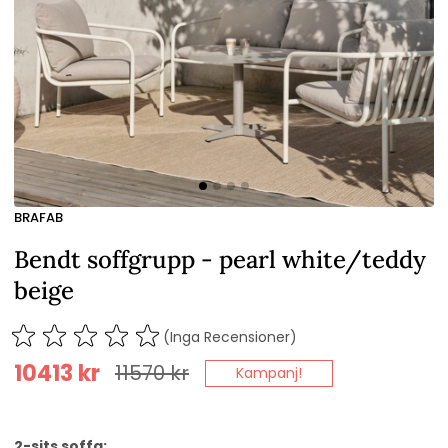
BRAFAB
Bendt soffgrupp - pearl white/teddy
beige
(Inga Recensioner)
10413
kr
11570
kr
Kampanj!
2-sits soffa: