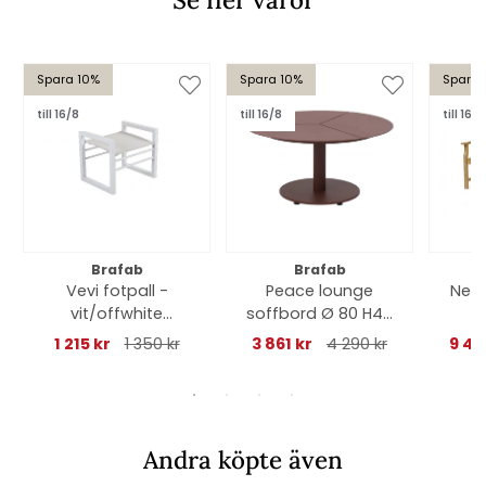
Spara 10%
Spara 10%
Spara 
till 16/8
till 16/8
till 16/8
Brafab
Brafab
Vevi fotpall -
Peace lounge
Nels
vit/offwhite
soffbord Ø 80 H40
textilene
cm - zin red
1 215 kr
1 350 kr
3 861 kr
4 290 kr
9 44
Andra köpte även