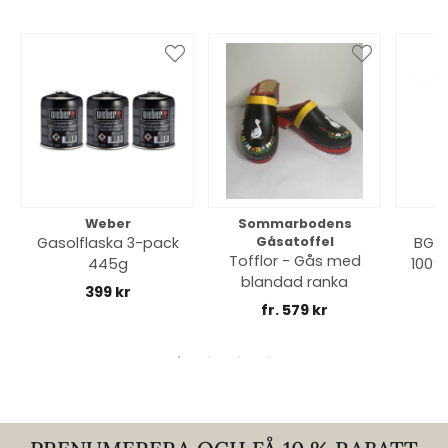
Weber
Sommarbodens
Bi
Gasolflaska 3-pack
Gåsatoffel
BGE 
Tofflor - Gås med
445g
100% 
blandad ranka
399 kr
fr. 579 kr