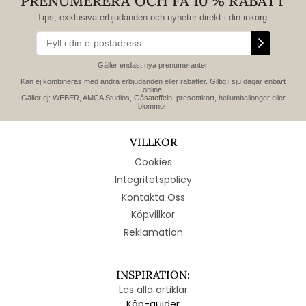
PRENUMERERA OCH FÅ 10 % RABATT
Tips, exklusiva erbjudanden och nyheter direkt i din inkorg.
Gäller endast nya prenumeranter.
Kan ej kombineras med andra erbjudanden eller rabatter. Giltig i sju dagar enbart
online.
Gäller ej: WEBER, AMCA Studios, Gåsatoffeln, presentkort, heliumballonger eller
blommor.
VILLKOR
Cookies
Integritetspolicy
Kontakta Oss
Köpvillkor
Reklamation
INSPIRATION:
Läs alla artiklar
Köp-guider