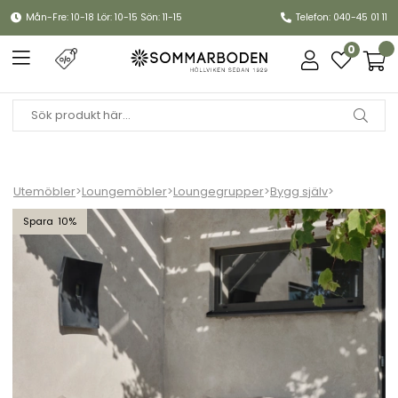
Mån-Fre: 10-18 Lör: 10-15 Sön: 11-15
Telefon: 040-45 01 11
0
Utemöbler
>
Loungemöbler
>
Loungegrupper
>
Bygg själv
>
Bendt soffgrupp - pearl white/teddy beige
10