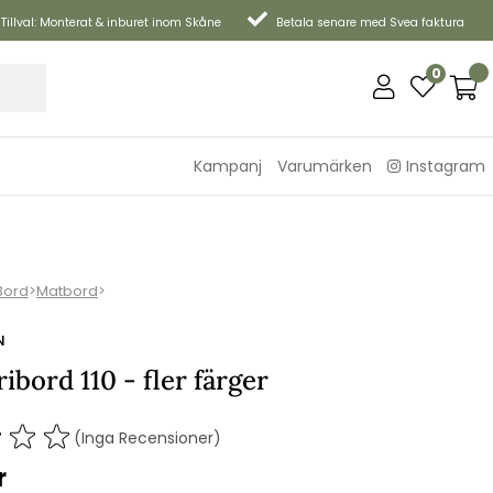
Tillval: Monterat & inburet inom Skåne
Betala senare med Svea faktura
0
Kampanj
Varumärken
Instagram
Bord
>
Matbord
>
N
ibord 110 - fler färger
(Inga Recensioner)
r