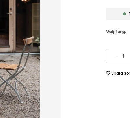
Välj färg:
Spara so