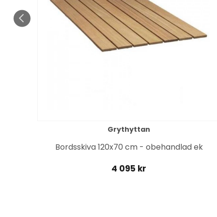
Grythyttan
kruv
Bordsskiva 120x70 cm - obehandlad ek
4 095 kr