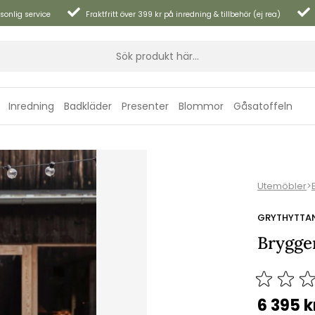
sonlig service
Fraktfritt över 399 kr på inredning & tillbehör (ej rea)
Inredning
Badkläder
Presenter
Blommor
Gåsatoffeln
Utemöbler
>
GRYTHYTTA
Brygger
6 395
k