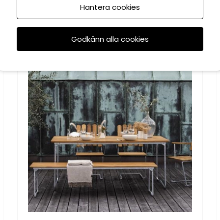
Hantera cookies
Rekommenderade tillbehör
Godkänn alla cookies