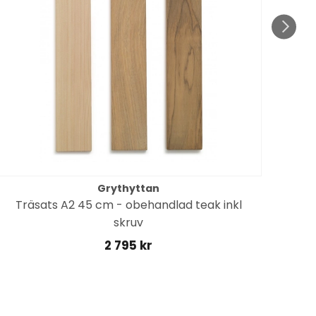
Grythyttan
Träsats A2 45 cm - obehandlad teak inkl
skruv
2 795 kr