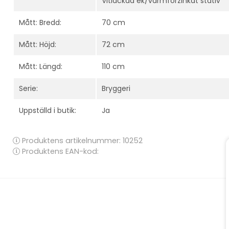
Vitlackad ek/varmförzinkat stativ
Mått: Bredd:
70 cm
Mått: Höjd:
72 cm
Mått: Längd:
110 cm
Serie:
Bryggeri
Uppställd i butik:
Ja
Produktens artikelnummer:
10252
Produktens EAN-kod: