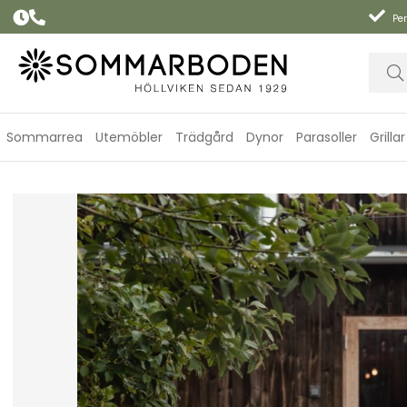
Per
Sommarrea
Utemöbler
Trädgård
Dynor
Parasoller
Grillar
Bryggeribord 110 - fler färger