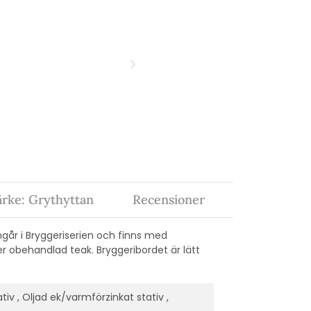
rke: Grythyttan
Recensioner
ingår i Bryggeriserien och finns med
ler obehandlad teak. Bryggeribordet är lätt
v , Oljad ek/varmförzinkat stativ ,