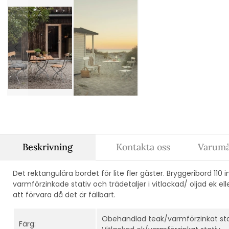
Beskrivning
Kontakta oss
Varumä
Det rektangulära bordet för lite fler gäster. Bryggeribord 110 
varmförzinkade stativ och trädetaljer i vitlackad/ oljad ek el
att förvara då det är fällbart.
Obehandlad teak/varmförzinkat stati
Färg: