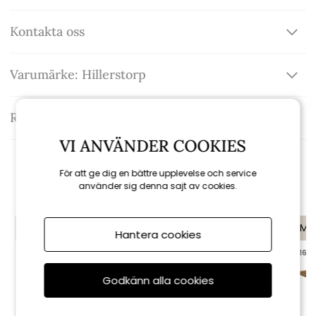
Kontakta oss
Varumärke: Hillerstorp
Recensioner
VI ANVÄNDER COOKIES
Rekommenderade tillbehör
För att ge dig en bättre upplevelse och service
använder sig denna sajt av cookies.
KAMPANJ
KAMP
Hantera cookies
till 16/8
till 16/8
Godkänn alla cookies