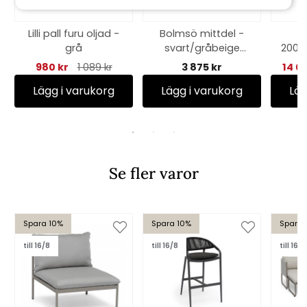
Lilli pall furu oljad -
Bolmsö mittdel -
N
grå
svart/gråbeige
200/
dyna
980 kr
1 089 kr
3 875 kr
14 0
Lägg i varukorg
Lägg i varukorg
Läg
Se fler varor
Spara 10%
Spara 10%
Spara 
till 16/8
till 16/8
till 16/8