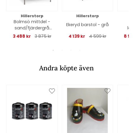
Hillerstorp
Hillerstorp
Bolmsö mittdel -
Ekeryd barstol - grå
sand/fjärdergrå
lo
dyna
3 488 kr
3 875 kr
4 139 kr
4 599 kr
8 90
Andra köpte även