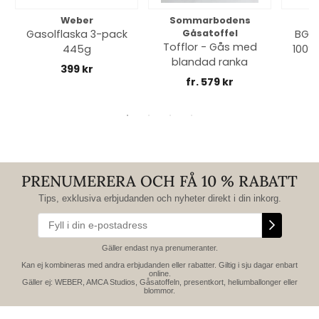
Weber
Sommarbodens
Bi
Gasolflaska 3-pack
Gåsatoffel
BGE 
Tofflor - Gås med
445g
100% 
blandad ranka
399 kr
fr. 579 kr
PRENUMERERA OCH FÅ 10 % RABATT
Tips, exklusiva erbjudanden och nyheter direkt i din inkorg.
Gäller endast nya prenumeranter.
Kan ej kombineras med andra erbjudanden eller rabatter. Giltig i sju dagar enbart
online.
Gäller ej: WEBER, AMCA Studios, Gåsatoffeln, presentkort, heliumballonger eller
blommor.