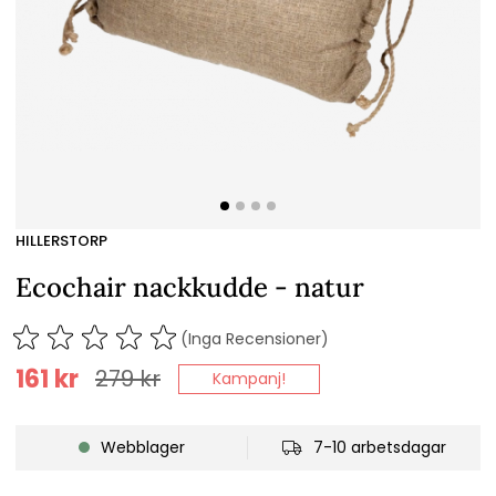
HILLERSTORP
Ecochair nackkudde - natur
(Inga Recensioner)
161
kr
279
kr
Kampanj!
Webblager
7-10 arbetsdagar