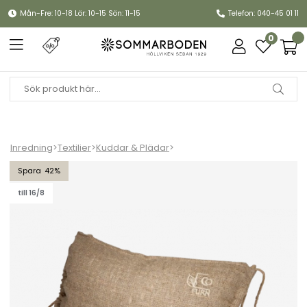
Mån-Fre: 10-18 Lör: 10-15 Sön: 11-15
Telefon: 040-45 01 11
0
Inredning
>
Textilier
>
Kuddar & Plädar
>
Ecochair nackkudde - natur
42
till 16/8