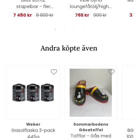
stapelbar - fler
loungefåtölj/highb
färger
ack fåtölj - black
7 480 kr
8 800 kr
765 kr
900 kr
3 3
Andra köpte även
Weber
Sommarbodens
Bi
Gasolflaska 3-pack
Gåsatoffel
BGE 
Tofflor - Gås med
445g
100% 