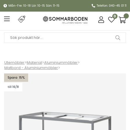
Mån-Fre: 10-18 Lör: 10-15 Sön: 11-15
Telefon: 040-45 01 11
0
Utemöbler
>
Material
>
Aluminiummöbler
>
Matbord - Aluminiummöbler
>
Drop matbordsunderrede 200x100 cm - light grey
15
till 16/8