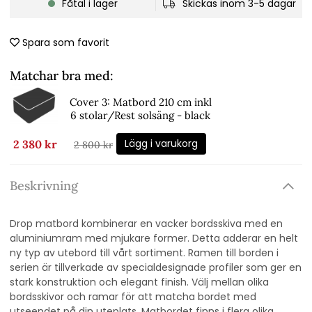
Fåtal i lager
Skickas inom 3-5 dagar
Spara som favorit
Matchar bra med:
Cover 3: Matbord 210 cm inkl
6 stolar/Rest solsäng - black
Lägg i varukorg
2 380 kr
2 800 kr
Beskrivning
Drop matbord kombinerar en vacker bordsskiva med en
aluminiumram med mjukare former. Detta adderar en helt
ny typ av utebord till vårt sortiment. Ramen till borden i
serien är tillverkade av specialdesignade profiler som ger en
stark konstruktion och elegant finish. Välj mellan olika
bordsskivor och ramar för att matcha bordet med
utseendet på din uteplats. Matbordet finns i flera olika