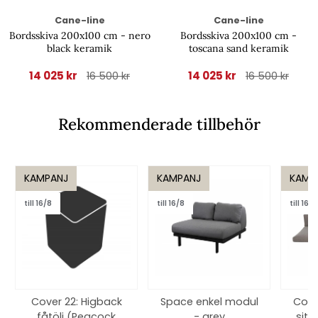
Cane-line
Cane-line
Bordsskiva 200x100 cm - nero
Bordsskiva 200x100 cm -
black keramik
toscana sand keramik
14 025 kr
14 025 kr
16 500 kr
16 500 kr
Rekommenderade tillbehör
KAMPANJ
KAMPANJ
KAMP
till 16/8
till 16/8
till 16/8
Cover 22: Higback
Space enkel modul
Conn
fåtölj (Peacock
- grey
sits