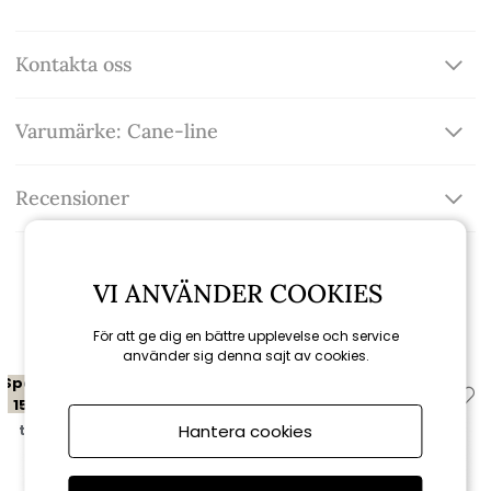
Kontakta oss
Varumärke: Cane-line
Recensioner
VI ANVÄNDER COOKIES
Relaterade produkter
För att ge dig en bättre upplevelse och service
använder sig denna sajt av cookies.
Spara
Spara
15%
15%
Hantera cookies
till 16/8
till 16/8