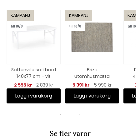
KAMPANJ
KAMPANJ
KAMP
till 16/8
till 16/8
till 16/8
Sottenville soffbord
Briza
De
140x77 cm - vit
utomhusmatta
45
240x340 cm -
2 555 kr
2 839 kr
5 391 kr
5 990 kr
73
beige
Lägg i varukorg
Lägg i varukorg
Läg
Se fler varor