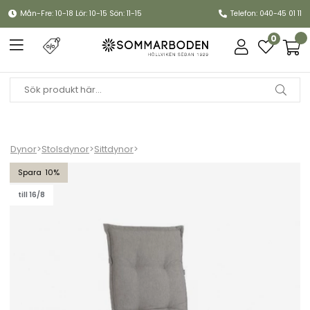
Mån-Fre: 10-18 Lör: 10-15 Sön: 11-15
Telefon: 040-45 01 11
0
Dynor
>
Stolsdynor
>
Sittdynor
>
Florina positionsdyna hög - beige
10
till 16/8