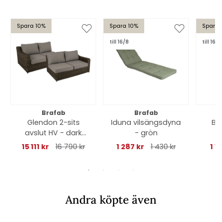
Spara 10%
Spara 10%
Spara 
till 16/8
till 16/8
Brafab
Brafab
Glendon 2-sits
Iduna vilsängsdyna
Br
avslut HV - dark
- grön
f
brown/soft moose
15 111 kr
16 790 kr
1 287 kr
1 430 kr
1 1
dyna
Andra köpte även