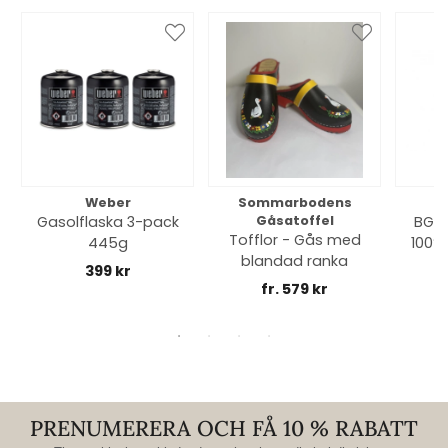
Weber
Sommarbodens
Bi
Gasolflaska 3-pack
Gåsatoffel
BGE 
Tofflor - Gås med
445g
100% 
blandad ranka
399 kr
fr. 579 kr
PRENUMERERA OCH FÅ 10 % RABATT