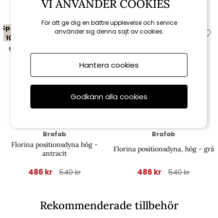
VI ANVÄNDER COOKIES
För att ge dig en bättre upplevelse och service
Spara
Spara
använder sig denna sajt av cookies.
10%
10%
till 16/8
till 16/8
Hantera cookies
Godkänn alla cookies
Brafab
Brafab
Florina positionsdyna hög -
Florina positionsdyna, hög - grå
antracit
486 kr
486 kr
540 kr
540 kr
Rekommenderade tillbehör