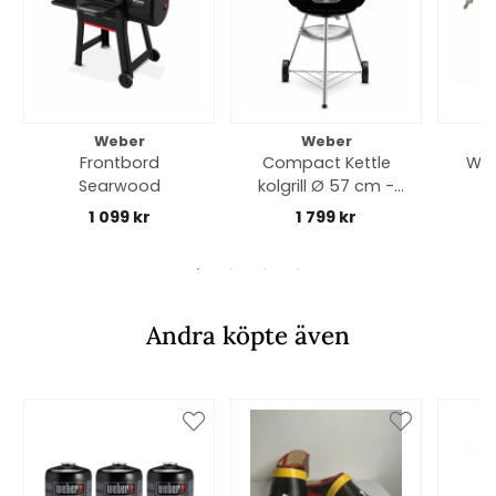
Weber
Weber
Frontbord
Compact Kettle
Web
Searwood
kolgrill Ø 57 cm -
black
1 099 kr
1 799 kr
Andra köpte även