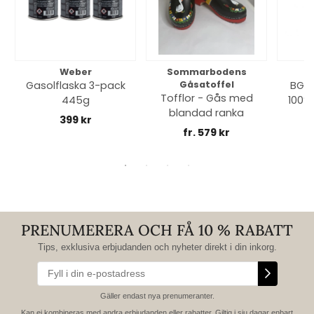
Weber
Sommarbodens
Bi
Gasolflaska 3-pack
Gåsatoffel
BGE 
Tofflor - Gås med
445g
100% 
blandad ranka
399 kr
fr. 579 kr
PRENUMERERA OCH FÅ 10 % RABATT
Tips, exklusiva erbjudanden och nyheter direkt i din inkorg.
Gäller endast nya prenumeranter.
Kan ej kombineras med andra erbjudanden eller rabatter. Giltig i sju dagar enbart