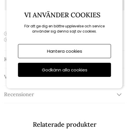
Serie:
Genesis
VI ANVÄNDER COOKIES
Uppställd i butik:
Ja
För att ge dig en bättre upplevelse och service
använder sig denna sajt av cookies.
Produktens artikelnummer:
1501169
Produktens EAN-kod:
Hantera cookies
Kontakta oss
Godkänn alla cookies
Varumärke: Weber
Recensioner
Relaterade produkter