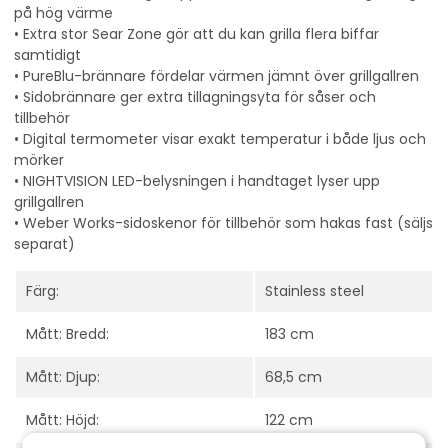
på hög värme
• Extra stor Sear Zone gör att du kan grilla flera biffar
samtidigt
• PureBlu-brännare fördelar värmen jämnt över grillgallren
• Sidobrännare ger extra tillagningsyta för såser och
tillbehör
• Digital termometer visar exakt temperatur i både ljus och
mörker
• NIGHTVISION LED-belysningen i handtaget lyser upp
grillgallren
• Weber Works-sidoskenor för tillbehör som hakas fast (säljs
separat)
Färg:
Stainless steel
Mått: Bredd:
183 cm
Mått: Djup:
68,5 cm
Mått: Höjd:
122 cm