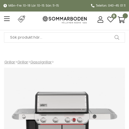
Mån-Fre: 10-18 Lör: 10-15 Sön: 11-15
Telefon: 040-45 01 11
0
Grillar
>
Grillar
>
Gasolgrillar
>
Genesis SP-435W gasolgrill - stainless steel