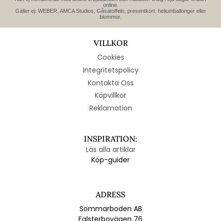
online.
Gäller ej: WEBER, AMCA Studios, Gåsatoffeln, presentkort, heliumballonger eller
blommor.
VILLKOR
Cookies
Integritetspolicy
Kontakta Oss
Köpvillkor
Reklamation
INSPIRATION:
Läs alla artiklar
Köp-guider
ADRESS
Sommarboden AB
Falsterbovägen 76