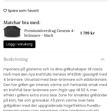
Spara som favorit
Matchar bra med:
Premiumöverdrag Genesis 4-
1 799 kr
brännare - black
Lägg i varukorg
Beskrivning
mponera på gästerna och ta dina grillkunskaper till nästa
nivå med den nya kraftfulla Genesis SP435W-gasolgrill med
4 brännare. Utrustad med Sear-brännare och sidobrännare.
Den här grillen ger intensiv värme och fantastisk smak med
en kraftfull Sear-brännare som frigör upp till 50 % mer
effekt i grillens extra stora Sear Zone för smakrika grillränder
på kött, fisk och grönsaker. Få jämn värme över hela
grillgallren med det uppgraderade högeffektiva PureBlu-
brännarsystem som garanterar säker tändning och ett