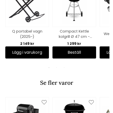
Q portabel vagn
Compact Kettle
Webe
(2025-)
kolgrill Ø 47 cm -
black
2 149 kr
1 299 kr
Lägg i varukorg
Beställ
Läg
Se fler varor