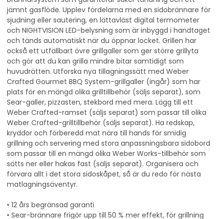
jämnt gasflöde. Upplev fördelarna med en sidobrännare för
sjudning eller sautering, en lättavläst digital termometer
och NIGHTVISION LED-belysning som är inbyggd i handtaget
och tänds automatiskt när du öppnar locket. Grillen har
också ett utfällbart övre grillgaller som ger större grillyta
och gör att du kan grilla mindre bitar samtidigt som
huvudrätten. Utforska nya tillagningssätt med Weber
Crafted Gourmet BBQ System-grillgaller (ingår) som har
plats för en mängd olika grilltillbehör (säljs separat), som
Sear-galler, pizzasten, stekbord med mera. Lägg till ett
Weber Crafted-ramset (säljs separat) som passar till olika
Weber Crafted-grilltillbehör (säljs separat). Ha redskap,
kryddor och förberedd mat nära till hands för smidig
grillning och servering med stora anpassningsbara sidobord
som passar till en mängd olika Weber Works-tillbehör som
sätts ner eller hakas fast (säljs separat). Organisera och
förvara allt i det stora sidoskåpet, så är du redo för nästa
matlagningsäventyr.
• 12 års begränsad garanti
• Sear-brännare frigör upp till 50 % mer effekt, för grillning