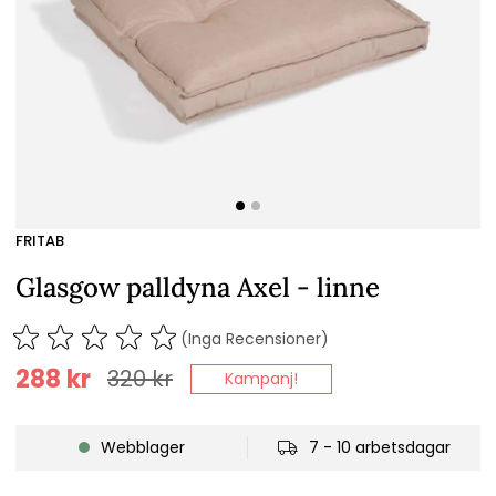
FRITAB
Glasgow palldyna Axel - linne
(Inga Recensioner)
288
kr
320
kr
Kampanj!
Webblager
7 - 10 arbetsdagar