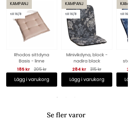
KAMPANJ
KAMPANJ
KAMP
till 16/8
till 16/8
till 16/8
Rhodos sittdyna
Minivikdyna, block -
Basis - linne
nadira black
stap
n
185 kr
205 kr
284 kr
315 kr
24
Lägg i varukorg
Lägg i varukorg
Läg
Se fler varor