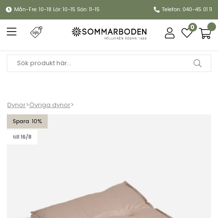
Mån-Fre: 10-18 Lör: 10-15 Sön: 11-15
Telefon: 040-45 01 11
0
Dynor
>
Övriga dynor
>
Glasgow palldyna Axel - linne
10
till 16/8