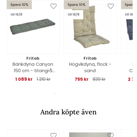
Spara 10%
Spara 10%
Spara 
till 16/8
till 16/8
till 16/8
Fritab
Fritab
Bänkdyna Canyon
Högvikdyna, flock -
H
150 cm - titangrå
sand
Can
struktur
r
1 089 kr
1 210 kr
755 kr
839 kr
2 7
Andra köpte även