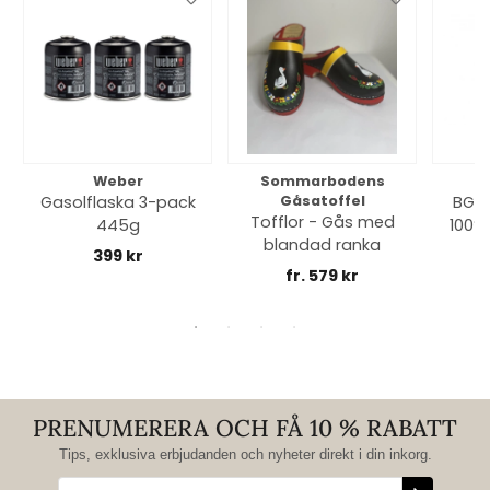
Weber
Sommarbodens
Bi
Gasolflaska 3-pack
Gåsatoffel
BGE 
Tofflor - Gås med
445g
100% 
blandad ranka
399 kr
fr. 579 kr
PRENUMERERA OCH FÅ 10 % RABATT
Tips, exklusiva erbjudanden och nyheter direkt i din inkorg.