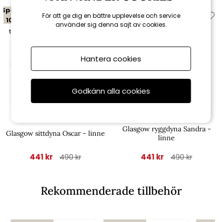
Spara
Spara
För att ge dig en bättre upplevelse och service
10%
10%
använder sig denna sajt av cookies.
till 16/8
till 16/8
Hantera cookies
Godkänn alla cookies
Fritab
Fritab
Glasgow ryggdyna Sandra -
Glasgow sittdyna Oscar - linne
linne
441 kr
441 kr
490 kr
490 kr
Rekommenderade tillbehör