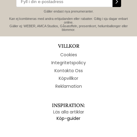
Gäller endast nya prenumeranter.
Kan ej kombineras med andra erbjudanden eller rabatter. Giltig i sju dagar enbart
online.
Gäller ej: WEBER, AMCA Studios, Gåsatoffeln, presentkort, heliumballonger eller
blommor.
VILLKOR
Cookies
Integritetspolicy
Kontakta Oss
Köpvillkor
Reklamation
INSPIRATION:
Läs alla artiklar
Köp-guider