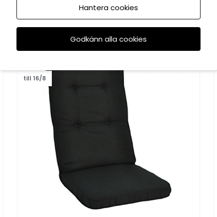
Hantera cookies
Rekommenderade tillbehör
Godkänn alla cookies
KAMPANJ
till 16/8