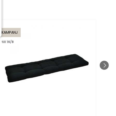
KAMPANJ
KAMP
till 16/8
till 1