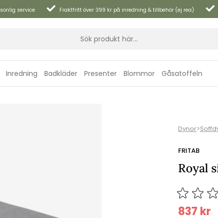
sonlig service
Fraktfritt över 399 kr på inredning & tillbehör (ej rea)
Inredning
Badkläder
Presenter
Blommor
Gåsatoffeln
Dynor
>
Soffdy
FRITAB
Royal s
837
kr