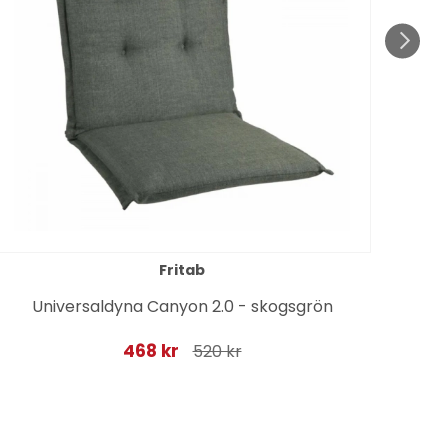
Fritab
Universaldyna Canyon 2.0 - skogsgrön
468 kr
520 kr