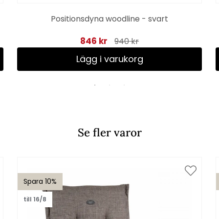
Positionsdyna woodline - svart
846 kr
940 kr
Lägg i varukorg
Se fler varor
Spara 10%
till 16/8