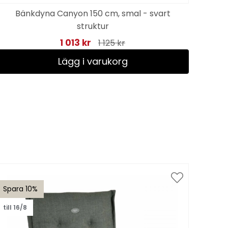
Bänkdyna Canyon 150 cm, smal - svart
struktur
1 013 kr
1 125 kr
Lägg i varukorg
Spara 10%
Spar
till 16/8
till 1