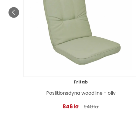
Fritab
d
Poslitionsdyna woodline - oliv
846 kr
940 kr