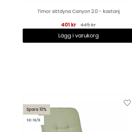
Timor sittdyna Canyon 2.0 - kastanj
401 kr
445 kr
Lägg i varukorg
Spara 10%
till 16/8