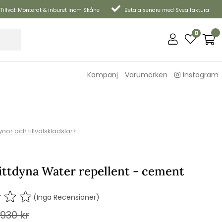
Tillval: Monterat & inburet inom Skåne
Betala senare med Svea faktura
0
Kampanj
Varumärken
Instagram
nor och tillvalsklädslar
>
ittdyna Water repellent - cement
(Inga Recensioner)
930
kr