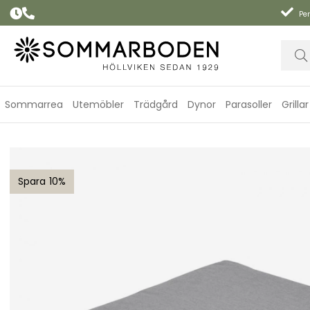
Per
Sommarrea
Utemöbler
Trädgård
Dynor
Parasoller
Grillar
Royal sittdyna Water repellent - cement
10