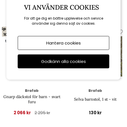
VI ANVÄNDER COOKIES
Relaterade produkter
För att ge dig en bättre upplevelse och service
använder sig denna sajt av cookies.
Spara
10%
till 16/8
Hantera cookies
Godkänn alla cookies
Brafab
Brafab
Gnarp däckstol för barn - svart
Selva barnstol, 1 st - vit
furu
2 066 kr
130 kr
2 295 kr