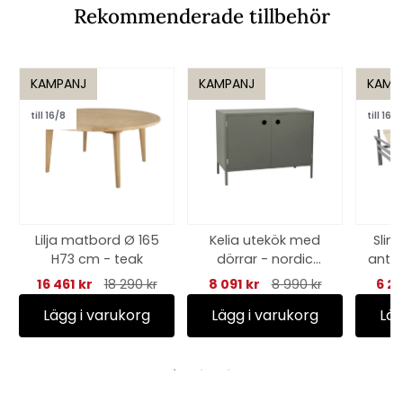
Rekommenderade tillbehör
KAMPANJ
KAMPANJ
KAMP
till 16/8
till 16/8
Lilja matbord Ø 165
Kelia utekök med
Sling
H73 cm - teak
dörrar - nordic
antra
green
16 461 kr
18 290 kr
8 091 kr
8 990 kr
6 29
Lägg i varukorg
Lägg i varukorg
Läg