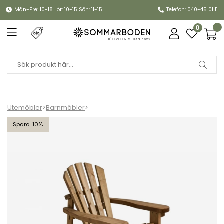
Mån-Fre: 10-18 Lör: 10-15 Sön: 11-15
Telefon: 040-45 01 11
0
Utemöbler
>
Barnmöbler
>
Gnarp däckstol för barn - brun furu
10