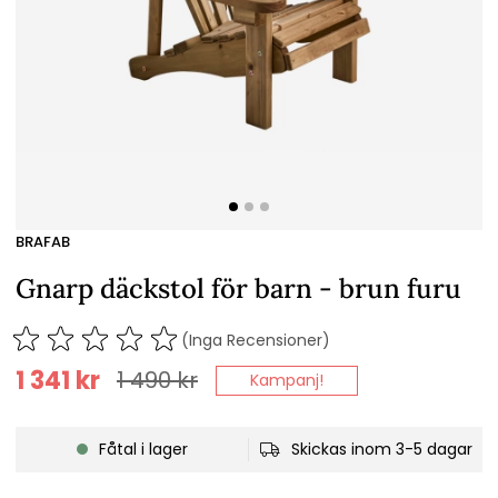
BRAFAB
Gnarp däckstol för barn - brun furu
(Inga Recensioner)
1 341
kr
1 490
kr
Kampanj!
Fåtal i lager
Skickas inom 3-5 dagar