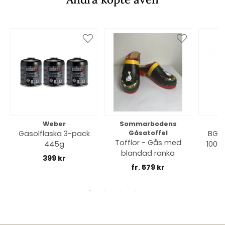
Weber
Sommarbodens
Bi
Gasolflaska 3-pack
Gåsatoffel
BGE 
Tofflor - Gås med
445g
100% 
blandad ranka
399 kr
fr. 579 kr