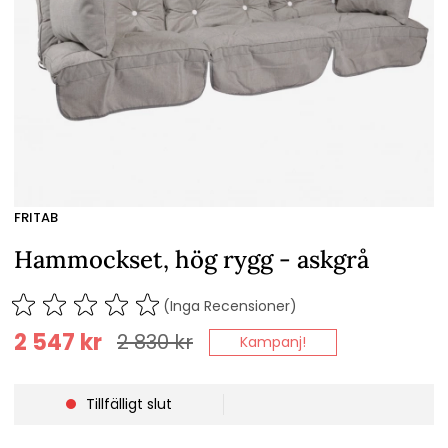
FRITAB
Hammockset, hög rygg - askgrå
(Inga Recensioner)
2 547
kr
2 830
kr
Kampanj!
Tillfälligt slut