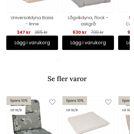
Universaldyna Basis
Lågvikdyna, flock -
Po
- linne
askgrå
Can
be
347 kr
385 kr
630 kr
700 kr
98
Lägg i varukorg
Lägg i varukorg
Läg
Se fler varor
Spara 10%
Spara 10%
Spara 
till 16/8
till 16/8
till 16/8