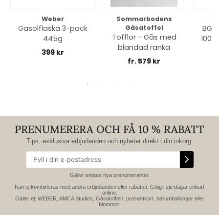
Weber
Sommarbodens
Bi
Gasolflaska 3-pack
Gåsatoffel
BGE 
Tofflor - Gås med
445g
100% 
blandad ranka
399 kr
fr. 579 kr
PRENUMERERA OCH FÅ 10 % RABATT
Tips, exklusiva erbjudanden och nyheter direkt i din inkorg.
Gäller endast nya prenumeranter.
Kan ej kombineras med andra erbjudanden eller rabatter. Giltig i sju dagar enbart
online.
Gäller ej: WEBER, AMCA Studios, Gåsatoffeln, presentkort, heliumballonger eller
blommor.