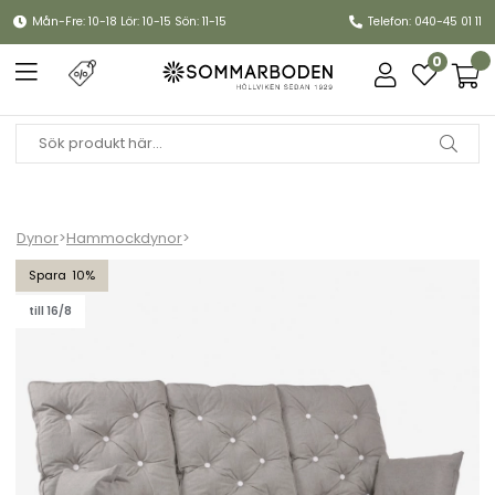
Mån-Fre: 10-18 Lör: 10-15 Sön: 11-15
Telefon: 040-45 01 11
0
Dynor
>
Hammockdynor
>
Hammockset, hög rygg - askgrå
10
till 16/8