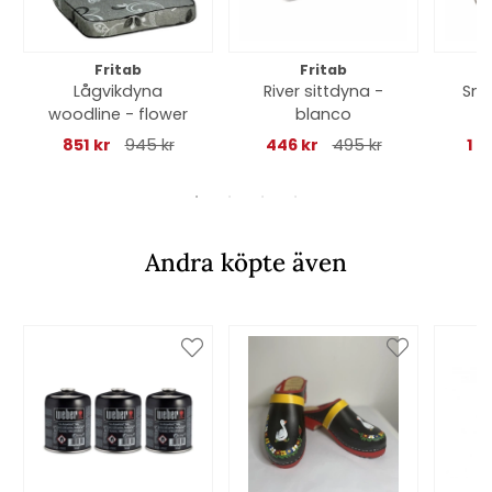
Fritab
Fritab
Lågvikdyna
River sittdyna -
Snu
woodline - flower
blanco
C
nac
851 kr
945 kr
446 kr
495 kr
1 0
Andra köpte även