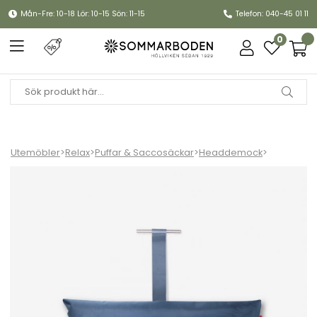
Mån-Fre: 10-18 Lör: 10-15 Sön: 11-15
Telefon: 040-45 01 11
0
Utemöbler
>
Relax
>
Puffar & Saccosäckar
>
Headdemock
>
Headdemock pillow - fler färger