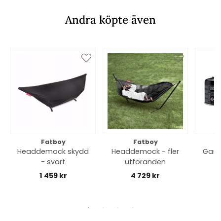
Andra köpte även
Fatboy
Fatboy
Headdemock skydd
Headdemock - fler
Gaso
- svart
utföranden
1 459 kr
4 729 kr