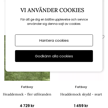
VI ANVÄNDER COOKIES
Relaterade produkter
För att ge dig en bättre upplevelse och service
använder sig denna sajt av cookies.
Hantera cookies
Godkänn alla cookies
Fatboy
Fatboy
Headdemock - fler utföranden
Headdemock skydd - svart
4 729 kr
1 459 kr