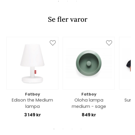
Se fler varor
Fatboy
Fatboy
Edison the Medium
Oloha lampa
Sunb
lampa
medium - sage
3 149 kr
849 kr