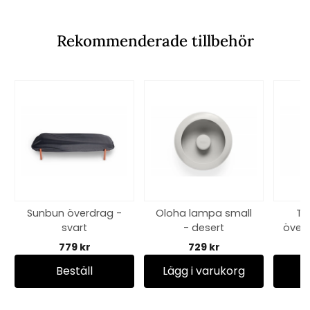
Rekommenderade tillbehör
Sunbun överdrag -
Oloha lampa small
Th
svart
- desert
överd
out
779 kr
729 kr
Beställ
Lägg i varukorg