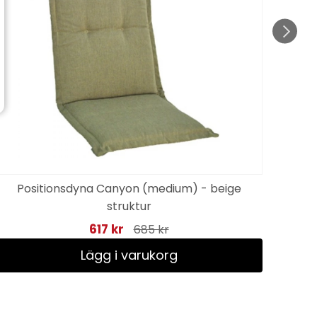
Positionsdyna Canyon (medium) - beige
struktur
617 kr
685 kr
Lägg i varukorg