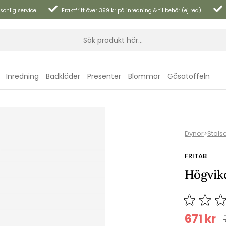
sonlig service
Fraktfritt över 399 kr på inredning & tillbehör (ej rea)
Inredning
Badkläder
Presenter
Blommor
Gåsatoffeln
Dynor
>
Stols
FRITAB
Högvikd
671
kr