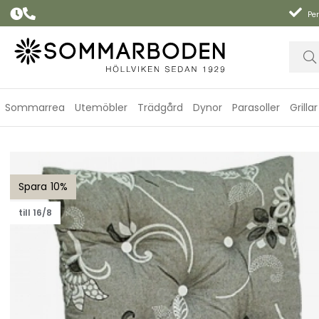
Per
Sommarrea
Utemöbler
Trädgård
Dynor
Parasoller
Grillar
Högvikdyna, flock - flower
10
till 16/8