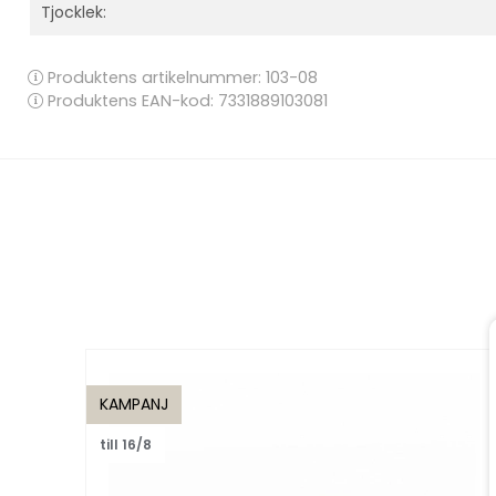
Tjocklek:
Produktens artikelnummer:
103-08
Produktens EAN-kod: 7331889103081
KAMPANJ
till 16/8