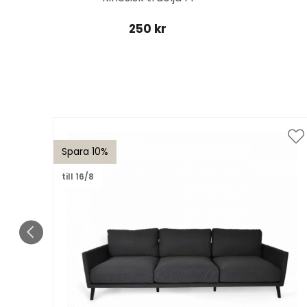
250 kr
Spara 10%
till 16/8