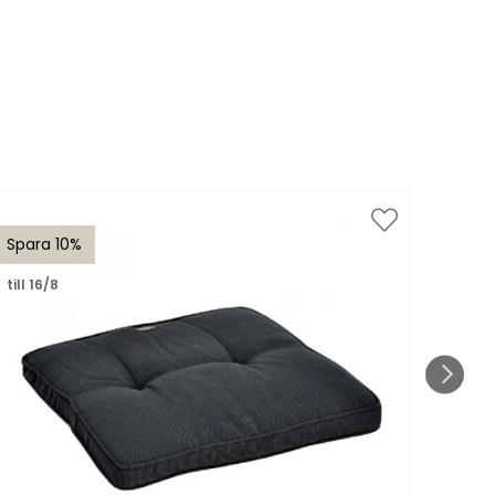
Spara 10%
Spar
till 16/8
till 1