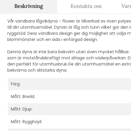
Beskrivning
Kontakta oss
Var
Vår vändbara lågvikdyna - flower är tillverkad av riven polye
till din utomhusmöbel. Dynan är låg och tunn vilket gör den 
ryggstöd. Dess vändbara design ger dig möjlighet att välja 
blommönster och en sida i enfärgad design.
Denna dyna är inte bara bekväm utan även mycket hållbar. De
som är motståndskraftigt mot slitage och väderpåverkan. Dyn
den perfekt för utomhusbruk.Ge din utomhusmöbel en extr
bekväma och slitstarka dyna.
Färg:
Mått: Bredd:
Mått: Djup:
Mått: Rygghöjd: