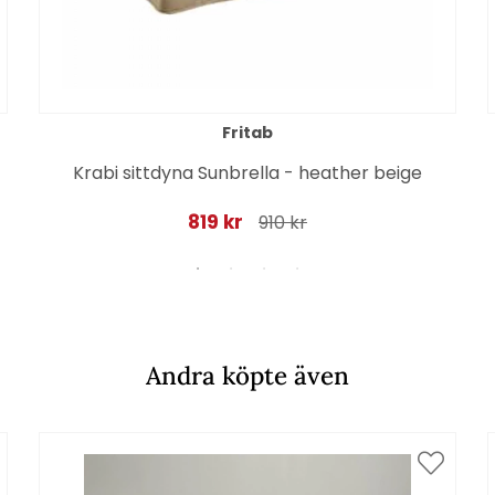
Fritab
Krabi sittdyna Sunbrella - heather beige
819 kr
910 kr
Andra köpte även