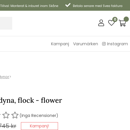
Tillval: Monterat & inburet inom Skåne
Betala senare med Svea faktura
0
Kampanj
Varumärken
Instagram
dynor
>
yna, flock - flower
(Inga Recensioner)
745
kr
Kampanj!