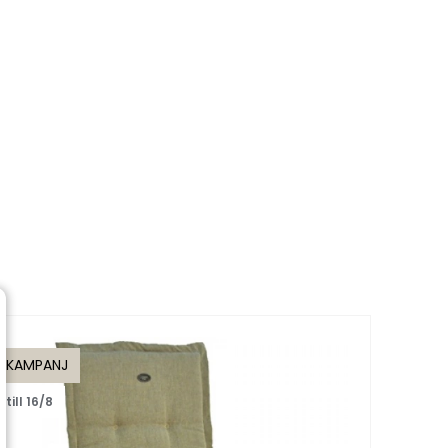
KAMPANJ
KAMP
till 16/8
till 1