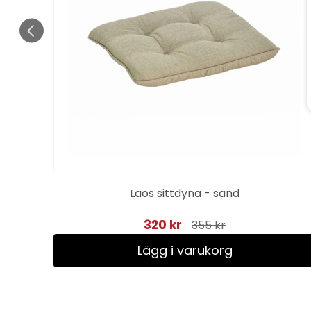
Laos sittdyna - sand
320 kr
355 kr
Lägg i varukorg