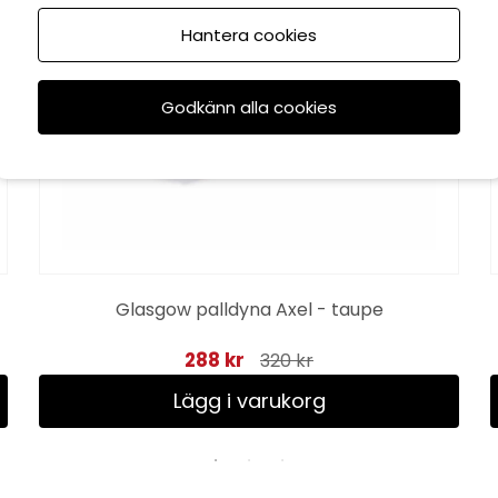
Hantera cookies
Godkänn alla cookies
Glasgow palldyna Axel - taupe
288 kr
320 kr
Lägg i varukorg