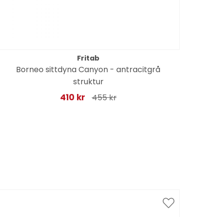
Fritab
Borneo sittdyna Canyon - antracitgrå
struktur
410 kr
455 kr
Spar