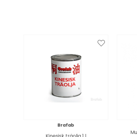
Brafab
Mu
Kinesisk träolja 1 l