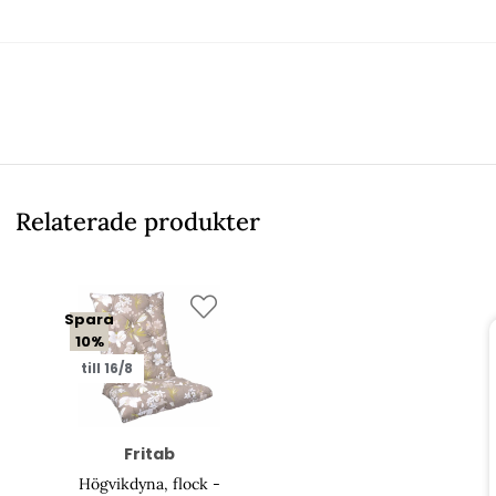
Relaterade produkter
Spara
10%
till 16/8
Fritab
Högvikdyna, flock -