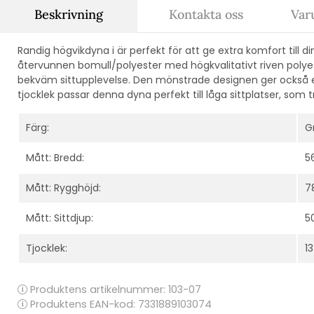
Beskrivning
Kontakta oss
Var
Randig högvikdyna i är perfekt för att ge extra komfort till di
återvunnen bomull/polyester med högkvalitativt riven polye
bekväm sittupplevelse. Den mönstrade designen ger också en 
tjocklek passar denna dyna perfekt till låga sittplatser, som t
Färg:
G
Mått: Bredd:
5
Mått: Rygghöjd:
7
Mått: Sittdjup:
5
Tjocklek:
1
Produktens artikelnummer:
103-07
Produktens EAN-kod: 7331889103074