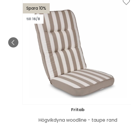
Spara 10%
till 16/8
Fritab
e -
Högvikdyna woodline - taupe rand