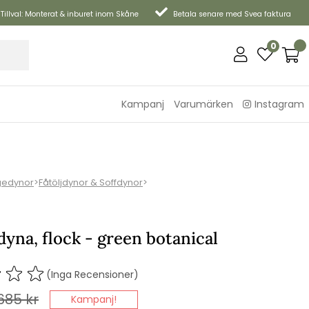
Tillval: Monterat & inburet inom Skåne
Betala senare med Svea faktura
0
Kampanj
Varumärken
Instagram
gedynor
>
Fåtöljdynor & Soffdynor
>
yna, flock - green botanical
(Inga Recensioner)
685
kr
Kampanj!