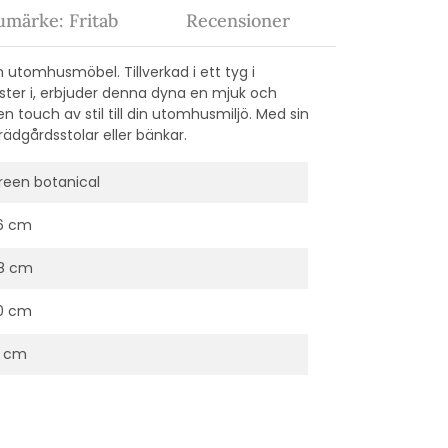
umärke: Fritab
Recensioner
n utomhusmöbel. Tillverkad i ett tyg i
ster i, erbjuder denna dyna en mjuk och
touch av stil till din utomhusmiljö. Med sin
rädgårdsstolar eller bänkar.
reen botanical
6 cm
8 cm
0 cm
3 cm