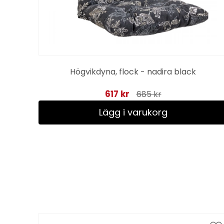
Högvikdyna, flock - nadira black
617 kr
685 kr
Lägg i varukorg