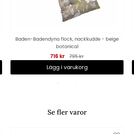
Baden-Badendyna flock, nackkudde - beige
botanical
716 kr
795 kr
Lägg i varukorg
Se fler varor