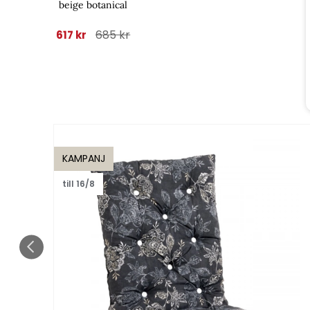
beige botanical
685 kr
617 kr
KAMPANJ
till 16/8