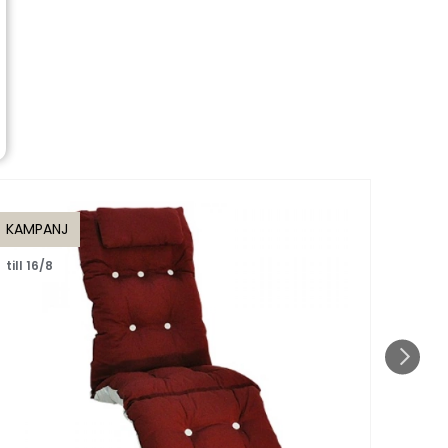
KAMPANJ
KAMP
till 16/8
till 1