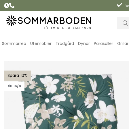
Per
Sommarrea
Utemöbler
Trädgård
Dynor
Parasoller
Grillar
Högvikdyna, flock - green botanical
10
till 16/8