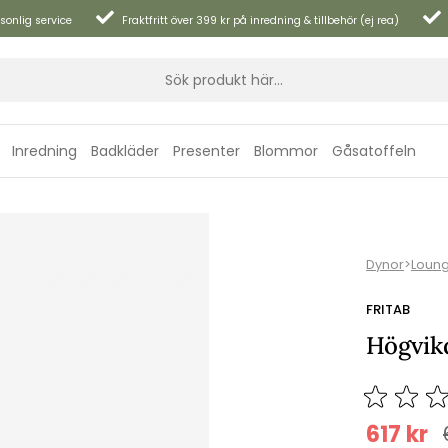
sonlig service
Fraktfritt över 399 kr på inredning & tillbehör (ej rea)
Inredning
Badkläder
Presenter
Blommor
Gåsatoffeln
Dynor
>
Loun
FRITAB
Högvikd
617
kr