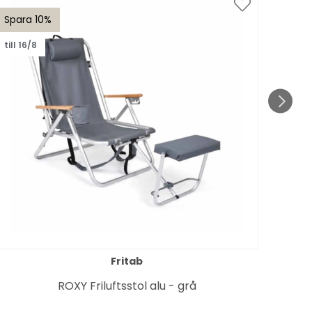
Spara 10%
Spar
till 16/8
till 1
Fritab
ROXY Friluftsstol alu - grå
Bä