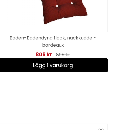
Baden-Badendyna flock, nackkudde -
bordeaux
806 kr
895 kr
Lägg i varukorg