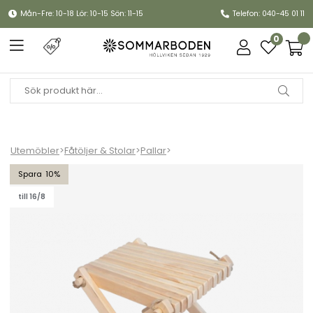
Mån-Fre: 10-18 Lör: 10-15 Sön: 11-15
Telefon: 040-45 01 11
0
Utemöbler
>
Fåtöljer & Stolar
>
Pallar
>
Lilli pall al - natur
10
till 16/8