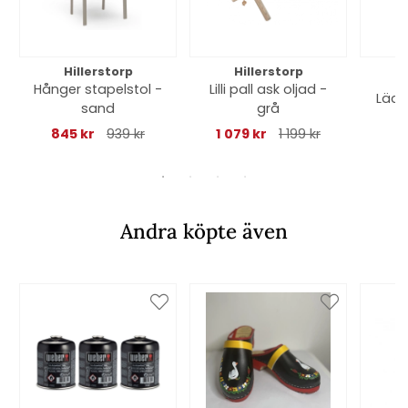
Hillerstorp
Hillerstorp
Hånger stapelstol -
Lilli pall ask oljad -
Läck
sand
grå
845 kr
939 kr
1 079 kr
1 199 kr
Andra köpte även