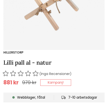
HILLERSTORP
Lilli pall al - natur
(Inga Recensioner)
881
kr
979
kr
Kampanj!
Webblager, fåtal
7-10 arbetsdagar