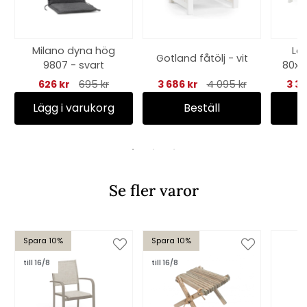
Milano dyna hög
Lä
Gotland fåtölj - vit
9807 - svart
80x1
626 kr
695 kr
3 686 kr
4 095 kr
3 3
Lägg i varukorg
Beställ
Se fler varor
Spara 10%
Spara 10%
till 16/8
till 16/8