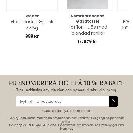
Weber
Sommarbodens
Bi
Gasolflaska 3-pack
Gåsatoffel
BGE 
Tofflor - Gås med
445g
100% 
blandad ranka
399 kr
fr. 579 kr
PRENUMERERA OCH FÅ 10 % RABATT
Tips, exklusiva erbjudanden och nyheter direkt i din inkorg.
Gäller endast nya prenumeranter.
Kan ej kombineras med andra erbjudanden eller rabatter. Giltig i sju dagar enbart
online.
Gäller ej: WEBER, AMCA Studios, Gåsatoffeln, presentkort, heliumballonger eller
blommor.