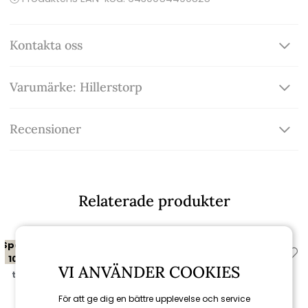
Kontakta oss
Varumärke: Hillerstorp
Recensioner
Relaterade produkter
Spara
Spara
10%
10%
VI ANVÄNDER COOKIES
till 16/8
till 16/8
För att ge dig en bättre upplevelse och service