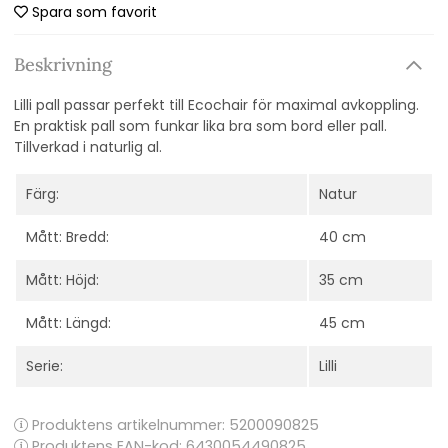
Spara som favorit
Beskrivning
Lilli pall passar perfekt till Ecochair för maximal avkoppling.
En praktisk pall som funkar lika bra som bord eller pall.
Tillverkad i naturlig al.
Färg:
Natur
Mått: Bredd:
40 cm
Mått: Höjd:
35 cm
Mått: Längd:
45 cm
Serie:
Lilli
Produktens artikelnummer:
5200090825
Produktens EAN-kod: 6430054490825