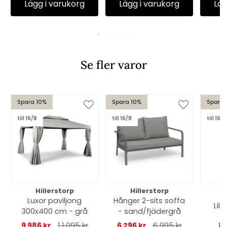
Lägg i varukorg
Lägg i varukorg
Läg
Se fler varor
Spara 10%
Spara 10%
Spara 
till 16/8
till 16/8
till 16/8
Hillerstorp
Hillerstorp
Luxor paviljong
Hånger 2-sits soffa
Lill
300x400 cm - grå
- sand/fjädergrå
9 986 kr
1 1 095 kr
6 296 kr
6 995 kr
88