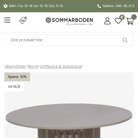
Mån-Fre: 10-18 Lör: 10-15 Sön: 11-15
Telefon: 040-45 01 11
0
Utemöbler
>
Bord
>
Soffbord & Sidobord
>
Kattvik soffbord Ø 80 H36 cm - grå
10
till 16/8