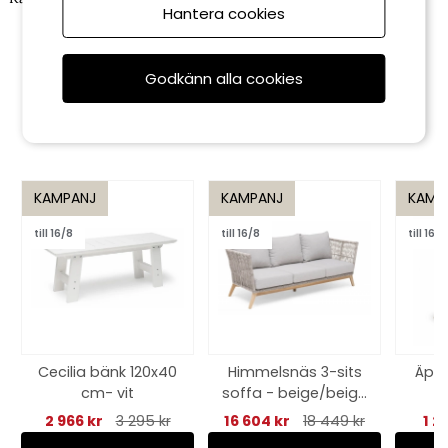
Hantera cookies
grå
3 536 kr
3 929 kr
Godkänn alla cookies
Rekommenderade tillbehör
KAMPANJ
KAMPANJ
KAMP
till 16/8
till 16/8
till 16/8
Cecilia bänk 120x40
Himmelsnäs 3-sits
Äppe
cm- vit
soffa - beige/beige
dyna
2 966 kr
3 295 kr
16 604 kr
18 449 kr
1 2