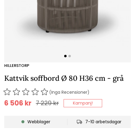
HILLERSTORP
Kattvik soffbord Ø 80 H36 cm - grå
(Inga Recensioner)
6 506
kr
7 229
kr
Kampanj!
Webblager
7-10 arbetsdagar