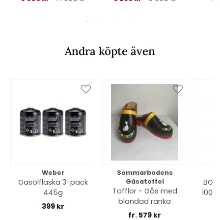
Andra köpte även
Weber
Sommarbodens
Bi
Gasolflaska 3-pack
Gåsatoffel
BGE 
Tofflor - Gås med
445g
100% 
blandad ranka
399 kr
fr. 579 kr