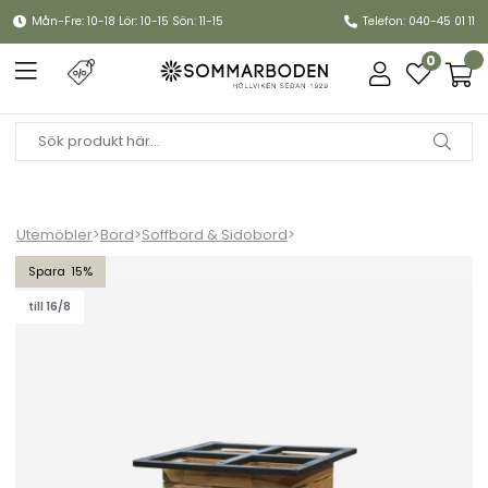
Mån-Fre: 10-18 Lör: 10-15 Sön: 11-15
Telefon: 040-45 01 11
0
Utemöbler
>
Bord
>
Soffbord & Sidobord
>
Mellow soffbordsunderrede, small kvadratisk - teak
15
till 16/8