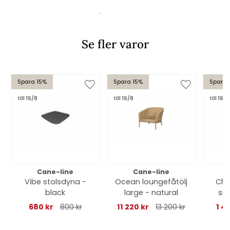
Se fler varor
Spara 15%
Spara 15%
Spara 
till 16/8
till 16/8
till 16/8
Cane-line
Cane-line
Vibe stolsdyna -
Ocean loungefåtölj
Cho
black
large - natural
sit
680 kr
800 kr
11 220 kr
13 200 kr
1 4