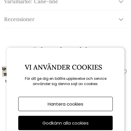
Varumärke: Cane-line
Recensioner
Relaterade produkter
VI ANVÄNDER COOKIES
Spara
Spara
15%
15%
För att ge dig en bättre upplevelse och service
till 16/8
till 16/8
använder sig denna sajt av cookies.
Hantera cookies
Godkänn alla cookies