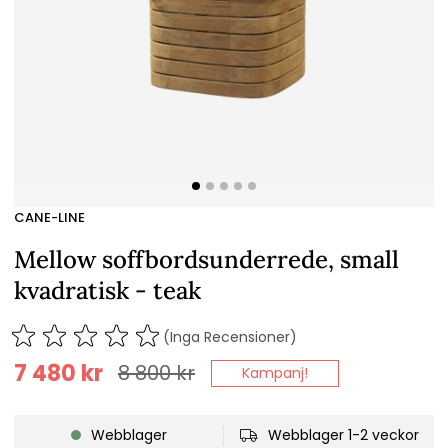
CANE-LINE
Mellow soffbordsunderrede, small
kvadratisk - teak
(Inga Recensioner)
7 480
kr
8 800
kr
Kampanj!
Webblager
Webblager 1-2 veckor