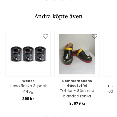
Andra köpte även
Weber
Sommarbodens
Bi
Gasolflaska 3-pack
Gåsatoffel
BGE 
Tofflor - Gås med
445g
100% 
blandad ranka
399 kr
fr. 579 kr