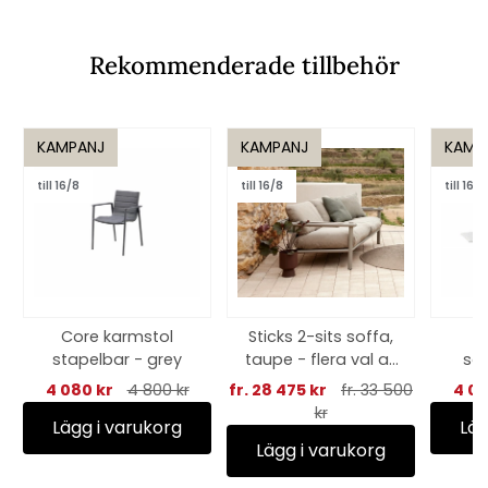
Rekommenderade tillbehör
KAMPANJ
KAMPANJ
KAMP
till 16/8
till 16/8
till 16/8
Core karmstol
Sticks 2-sits soffa,
E
stapelbar - grey
taupe - flera val av
sol
dyna
4 080 kr
4 800 kr
fr. 28 475 kr
fr. 33 500
4 08
kr
Lägg i varukorg
Läg
Lägg i varukorg