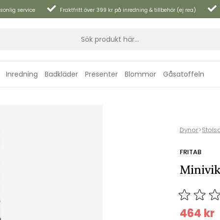
sonlig service
Fraktfritt över 399 kr på inredning & tillbehör (ej rea)
Inredning
Badkläder
Presenter
Blommor
Gåsatoffeln
Dynor
>
Stols
FRITAB
Minivik
464
kr