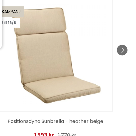
KAMPANJ
KAMP
till 16/8
till 1
Positionsdyna Sunbrella - heather beige
Sol
1 593 kr
1 770 kr