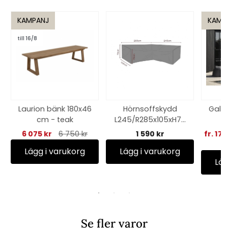
KAMPANJ
KAMP
till 16/8
Laurion bänk 180x46
Hörnsoffskydd
Gall
cm - teak
L245/R285x105xH70
cm, andas - svart
6 075 kr
6 750 kr
1 590 kr
fr. 17
Lägg i varukorg
Lägg i varukorg
Läg
Se fler varor