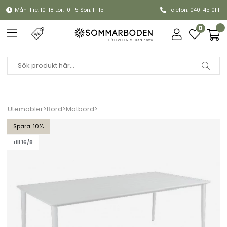
Mån-Fre: 10-18 Lör: 10-15 Sön: 11-15
Telefon: 040-45 01 11
0
Utemöbler
>
Bord
>
Matbord
>
Nimes matbord 200x98 H73 cm - vit
10
till 16/8