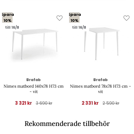
Spara
Spara
10%
10%
till 16/8
till 16/8
Brafab
Brafab
Nimes matbord 140x78 H73 cm
Nimes matbord 78x78 H73 cm -
- vit
vit
3 321 kr
2 331 kr
3 690 kr
2 590 kr
Rekommenderade tillbehör