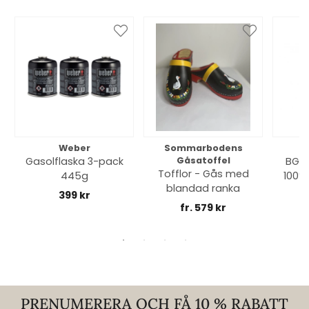
Weber
Sommarbodens
Bi
Gasolflaska 3-pack
Gåsatoffel
BGE 
Tofflor - Gås med
445g
100% 
blandad ranka
399 kr
fr. 579 kr
PRENUMERERA OCH FÅ 10 % RABATT