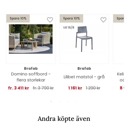
Spara 10%
Spara 10%
Spara 
till 16/8
Brafab
Brafab
Domino soffbord -
Kelia
Lilibet matstol - grå
flera storlekar
och kra
fr. 3 411 kr
fr. 3 790 kr
1 161 kr
1 290 kr
8 9
Andra köpte även