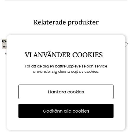
Relaterade produkter
Spara
Spara
25%
10%
VI ANVÄNDER COOKIES
till 16/8
till 16/8
För att ge dig en bättre upplevelse och service
använder sig denna sajt av cookies.
Hantera cookies
Brafab
Brafab
Godkänn alla cookies
Delia karmstol - vit
Delia matstol - vit
968 kr
1 035 kr
1 290 kr
1 150 kr