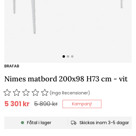
BRAFAB
Nimes matbord 200x98 H73 cm - vit
(Inga Recensioner)
5 301
kr
5 890
kr
Kampanj!
Fåtal i lager
Skickas inom 3-5 dagar