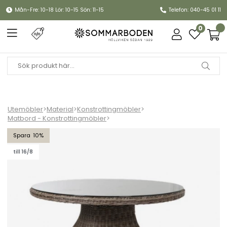
Mån-Fre: 10-18 Lör: 10-15 Sön: 11-15
Telefon: 040-45 01 11
0
Utemöbler
>
Material
>
Konstrottingmöbler
>
Matbord - Konstrottingmöbler
>
Ninja matbord Ø 120 H74 cm - rustik
10
till 16/8