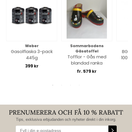
Weber
Sommarbodens
Bi
Gasolflaska 3-pack
Gåsatoffel
BGE 
Tofflor - Gås med
445g
100% 
blandad ranka
399 kr
fr. 579 kr
PRENUMERERA OCH FÅ 10 % RABATT
Tips, exklusiva erbjudanden och nyheter direkt i din inkorg.