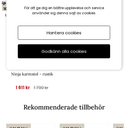
Spara
För att ge dig en bättre upplevelse och service
10%
använder sig denna sajt av cookies.
till 16/8
Hantera cookies
Godkänn alla cookies
Brafab
Ninja karmstol - rustik
1 611 kr
1 790 kr
Rekommenderade tillbehör