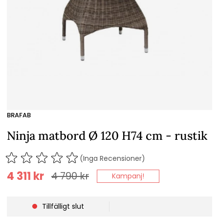
BRAFAB
Ninja matbord Ø 120 H74 cm - rustik
(Inga Recensioner)
4 311
kr
4 790
kr
Kampanj!
Tillfälligt slut