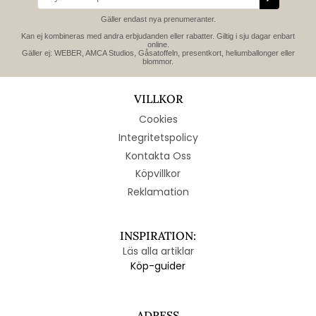
Gäller endast nya prenumeranter.
Kan ej kombineras med andra erbjudanden eller rabatter. Giltig i sju dagar enbart
online.
Gäller ej: WEBER, AMCA Studios, Gåsatoffeln, presentkort, heliumballonger eller
blommor.
VILLKOR
Cookies
Integritetspolicy
Kontakta Oss
Köpvillkor
Reklamation
INSPIRATION:
Läs alla artiklar
Köp-guider
ADRESS