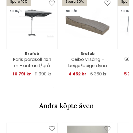
Spara 10%
Spara 30%
Spara 
till 16/8
till 16/8
till 16/8
Brafab
Brafab
Paris parasoll 4x4
Ceibo vilsäng -
56:
m - antracit/grå
beige/beige dyna
1
10 791 kr
11 990 kr
4 452 kr
6 360 kr
5 7
Andra köpte även