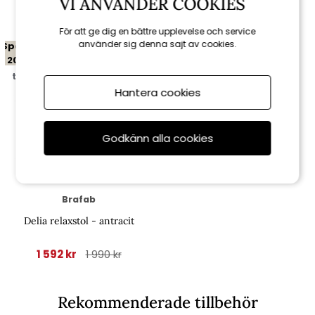
Relaterade produkter
VI ANVÄNDER COOKIES
För att ge dig en bättre upplevelse och service
använder sig denna sajt av cookies.
Spara
20%
till 16/8
Hantera cookies
Godkänn alla cookies
Brafab
Delia relaxstol - antracit
1 592 kr
1 990 kr
Rekommenderade tillbehör