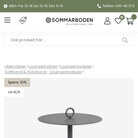
Mån-Fre: 10-18 Lör: 10-15 Sön: 11-15
Telefon: 040-45 01 11
0
Utemöbler
>
Loungemöbler
>
Loungemoduler
>
Soffbord & Sidobord - Loungemoduler
>
Niobe sidobord Ø 50 H59 - antracit/antracit
10
till 16/8