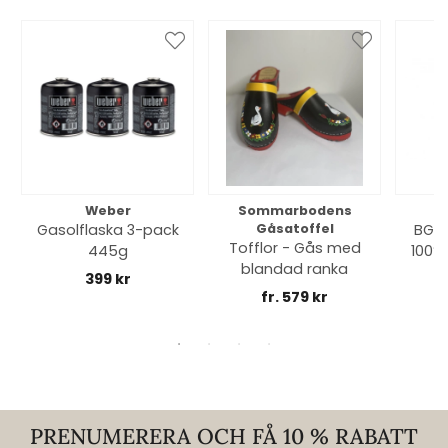
Weber
Sommarbodens
Bi
Gasolflaska 3-pack
Gåsatoffel
BGE 
Tofflor - Gås med
445g
100% 
blandad ranka
399 kr
fr. 579 kr
PRENUMERERA OCH FÅ 10 % RABATT