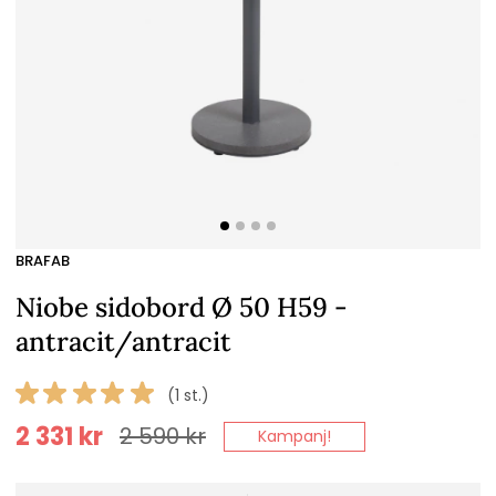
BRAFAB
Niobe sidobord Ø 50 H59 -
antracit/antracit
(1 st.)
2 331
kr
2 590
kr
Kampanj!