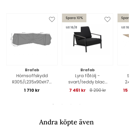
Spara 10%
Spara 
till 16/8
till 16/8
Brafab
Brafab
Hörnsoffskydd
Lyra fåtölj -
Sh
R305/L235x90xH70
svart/teddy black
240
cm, andas - svart
dyna
an
1 710 kr
7 461 kr
8 290 kr
15 2
Andra köpte även