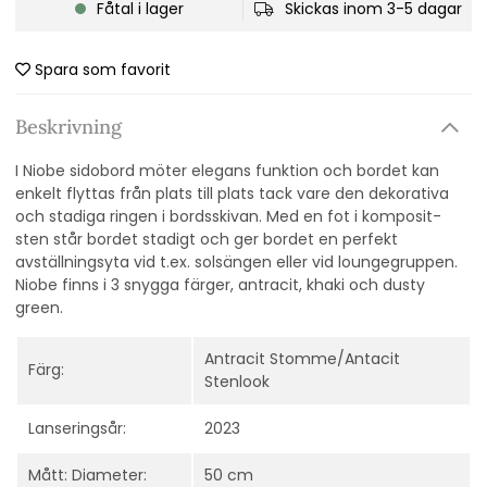
Fåtal i lager
Skickas inom 3-5 dagar
Spara som favorit
Beskrivning
I Niobe sidobord möter elegans funktion och bordet kan
enkelt flyttas från plats till plats tack vare den dekorativa
och stadiga ringen i bordsskivan. Med en fot i komposit-
sten står bordet stadigt och ger bordet en perfekt
avställningsyta vid t.ex. solsängen eller vid loungegruppen.
Niobe finns i 3 snygga färger, antracit, khaki och dusty
green.
Antracit Stomme/Antacit
Färg:
Stenlook
Lanseringsår:
2023
Mått: Diameter:
50 cm