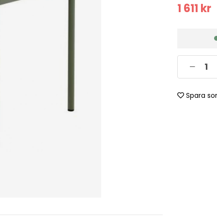
1 611
kr
Spara so