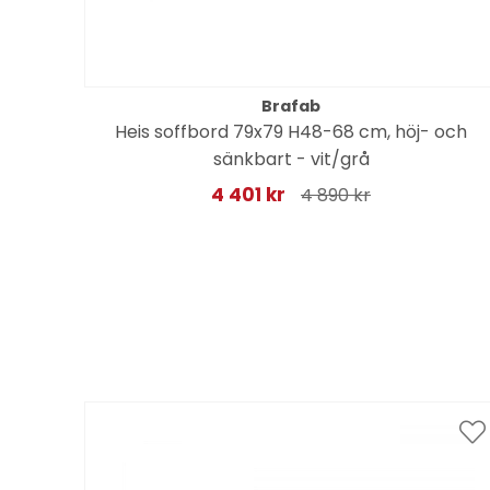
Brafab
Heis soffbord 79x79 H48-68 cm, höj- och
sänkbart - vit/grå
4 401 kr
4 890 kr