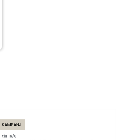
KAMPANJ
KAMP
till 16/8
till 1