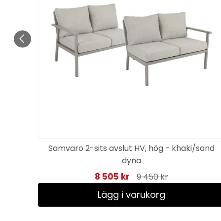
Samvaro 2-sits avslut HV, hög - khaki/sand
l white
dyna
8 505 kr
9 450 kr
Lägg i varukorg