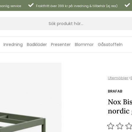
sonlig service
Fraktfritt över 399 kr på inredning & tillbehör (ej rea)
Inredning
Badkläder
Presenter
Blommor
Gåsatoffeln
Utemöbler
>
BRAFAB
Nox Bis
nordic