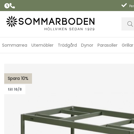
Per
Sommarrea
Utemöbler
Trädgård
Dynor
Parasoller
Grillar
Nox Bistro bordsstativ 125x70 H73 cm - nordic green
10
till 16/8