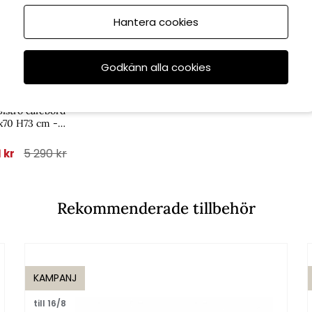
Hantera cookies
6/8
Godkänn alla cookies
Brafab
istro cafébord
x70 H73 cm -
c green/bambu
5 290 kr
1 kr
Rekommenderade tillbehör
KAMPANJ
till 16/8