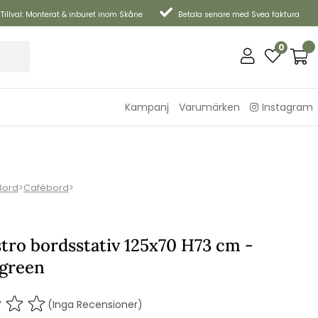
Tillval: Monterat & inburet inom Skåne
Betala senare med Svea faktura
0
Kampanj
Varumärken
Instagram
Bord
>
Cafébord
>
tro bordsstativ 125x70 H73 cm -
 green
(Inga Recensioner)