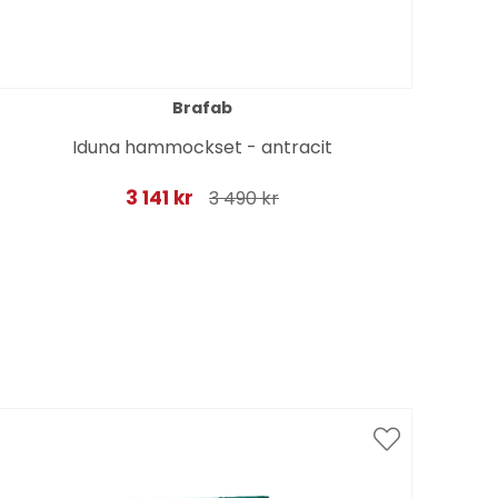
Brafab
Iduna hammockset - antracit
3 141 kr
3 490 kr
Spar