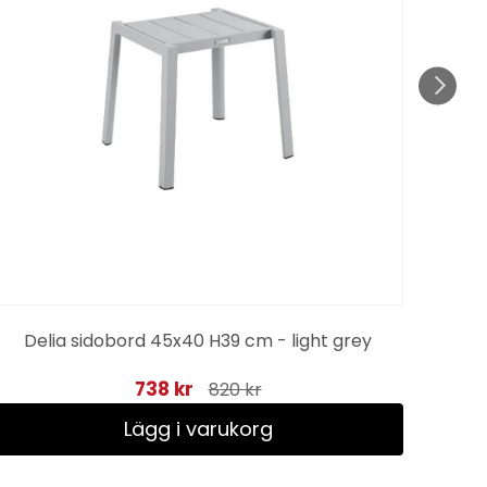
Delia sidobord 45x40 H39 cm - light grey
738 kr
820 kr
Lägg i varukorg