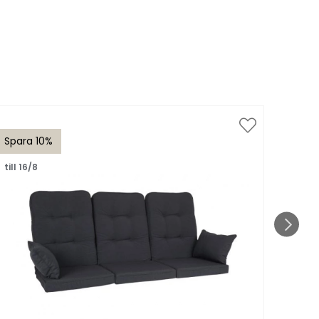
Spara 10%
Spar
till 16/8
till 1