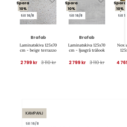
Spara
Spara
Spara
10%
10%
10%
till 16/8
till 16/8
till 1
Brafab
Brafab
Laminatskiva 125x70
Laminatskiva 125x70
Nox B
cm - beige terrazzo
cm - ljusgrå trälook
125
nordi
3 110 kr
3 110 kr
2 799 kr
2 799 kr
4 76
KAMPANJ
till 16/8