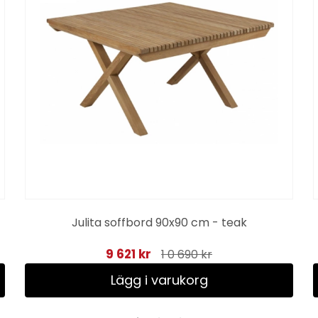
Julita soffbord 90x90 cm - teak
9 621 kr
1 0 690 kr
Lägg i varukorg