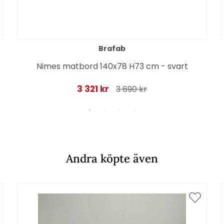
Brafab
Nimes matbord 140x78 H73 cm - svart
3 321 kr
3 690 kr
Andra köpte även