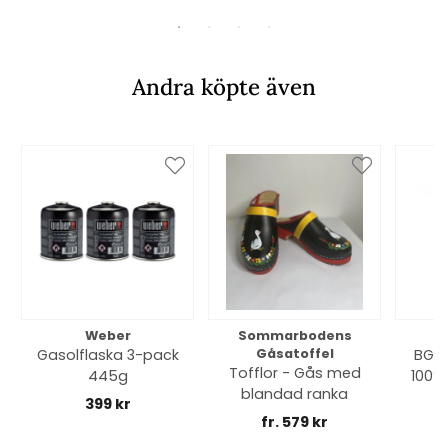
Andra köpte även
Weber
Sommarbodens
Bi
Gasolflaska 3-pack
Gåsatoffel
BGE 
Tofflor - Gås med
445g
100% 
blandad ranka
399 kr
fr. 579 kr