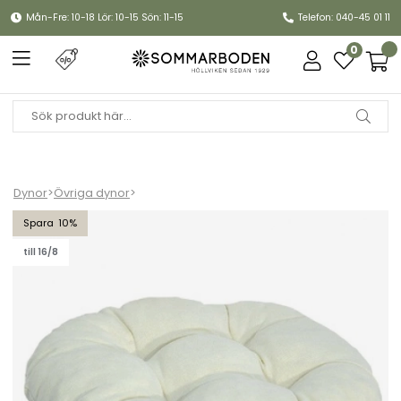
Mån-Fre: 10-18 Lör: 10-15 Sön: 11-15
Telefon: 040-45 01 11
0
Dynor
>
Övriga dynor
>
Palldyna, flock - offwhite struktur
10
till 16/8