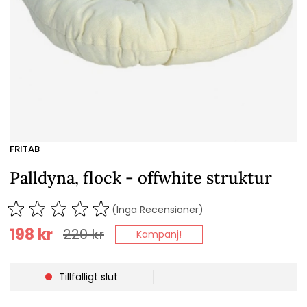
FRITAB
Palldyna, flock - offwhite struktur
(Inga Recensioner)
198
kr
220
kr
Kampanj!
Tillfälligt slut