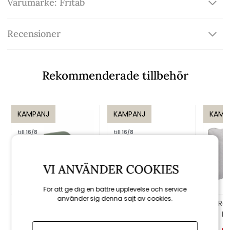
Varumärke: Fritab
Recensioner
Rekommenderade tillbehör
KAMPANJ
KAMPANJ
KAMP
till 16/8
till 16/8
VI ANVÄNDER COOKIES
För att ge dig en bättre upplevelse och service
använder sig denna sajt av cookies.
Fiji sittdyna -
Bänkdyna woodline
Ro
mossgrön
120 cm - marin
EC
306 kr
340 kr
896 kr
995 kr
fr. 4