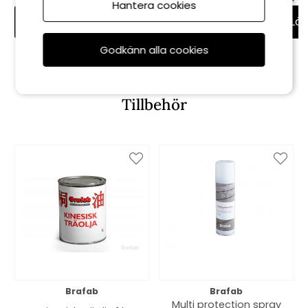
Hantera cookies
Lägg i varukorg
Lägg i varukorg
Läg
Godkänn alla cookies
Tillbehör
Brafab
Brafab
Multi protection spray