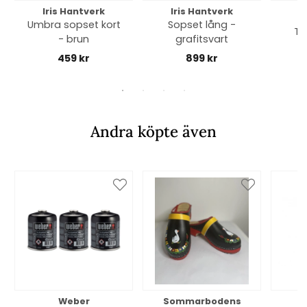
Iris Hantverk
Iris Hantverk
I
Umbra sopset kort
Sopset lång -
Tv
- brun
grafitsvart
459 kr
899 kr
Andra köpte även
Weber
Sommarbodens
Bi