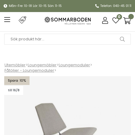
Mån-Fre: 10-18 Lör: 10-15 Sön: 11-15
Telefon: 040-45 01 11
0
Utemöbler
>
Loungemöbler
>
Loungemoduler
>
Fåtöljer - Loungemoduler
>
Pollux fåtölj - antracit/sand dyna
10
till 16/8