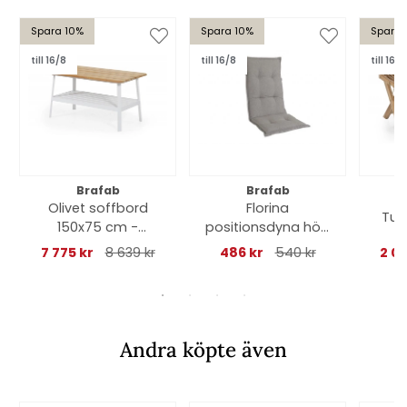
Spara 10%
Spara 10%
Spara 
till 16/8
till 16/8
till 16/8
Brafab
Brafab
Olivet soffbord
Florina
Tur
150x75 cm -
positionsdyna hög
vit/teak
- beige
7 775 kr
8 639 kr
486 kr
540 kr
2 0
Andra köpte även