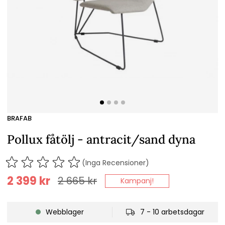
BRAFAB
Pollux fåtölj - antracit/sand dyna
(Inga Recensioner)
2 399
kr
2 665
kr
Kampanj!
Webblager
7 - 10 arbetsdagar