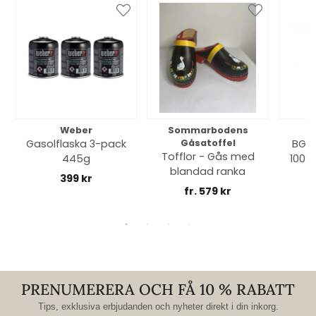
Weber
Sommarbodens
Bi
Gasolflaska 3-pack
Gåsatoffel
BGE 
Tofflor - Gås med
445g
100% 
blandad ranka
399 kr
fr. 579 kr
PRENUMERERA OCH FÅ 10 % RABATT
Tips, exklusiva erbjudanden och nyheter direkt i din inkorg.