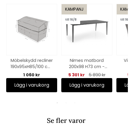
KAMPANJ
KAMP
till 16/8
till 16/8
Möbelskydd recliner
Nimes matbord
Vil
190x95xH85/100 cm,
200x98 H73 cm -
vattentätt - svart
antracit
1 060 kr
5 301 kr
5 890 kr
53
Lägg i varukorg
Lägg i varukorg
Läg
Se fler varor