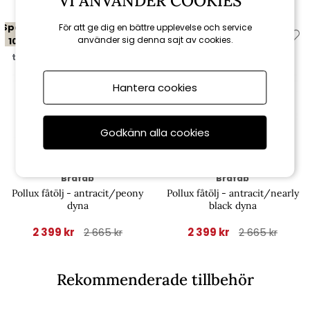
VI ANVÄNDER COOKIES
Spara
Spara
För att ge dig en bättre upplevelse och service
använder sig denna sajt av cookies.
10%
10%
till 16/8
till 16/8
Hantera cookies
Godkänn alla cookies
Brafab
Brafab
Pollux fåtölj - antracit/peony
Pollux fåtölj - antracit/nearly
dyna
black dyna
2 399 kr
2 399 kr
2 665 kr
2 665 kr
Rekommenderade tillbehör