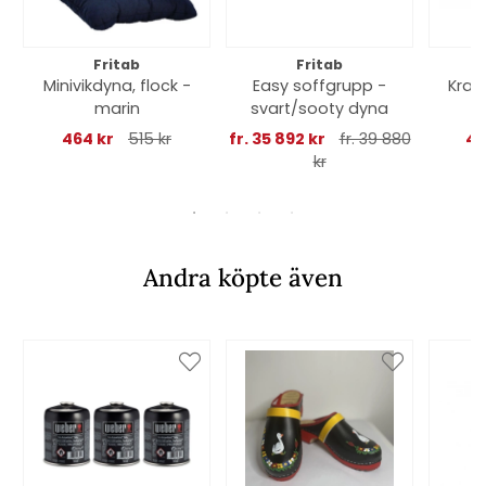
Fritab
Fritab
Minivikdyna, flock -
Easy soffgrupp -
Krabi
marin
svart/sooty dyna
- 
464 kr
515 kr
fr. 35 892 kr
fr. 39 880
44
kr
Andra köpte även