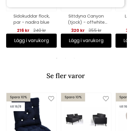
Sidokuddar flock,
Sittdyna Canyon
La
par - nadira blue
(tjock) - offwhite
struktur
216 kr
240 kr
320 kr
355 kr
32
Lägg i varukorg
Lägg i varukorg
Läg
Se fler varor
Spara 10%
Spara 10%
Spara 
till 16/8
till 16/8