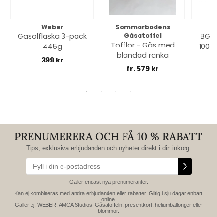
Weber
Sommarbodens
Bi
Gasolflaska 3-pack
Gåsatoffel
BGE 
Tofflor - Gås med
445g
100% 
blandad ranka
399 kr
fr. 579 kr
PRENUMERERA OCH FÅ 10 % RABATT
Tips, exklusiva erbjudanden och nyheter direkt i din inkorg.
Gäller endast nya prenumeranter.
Kan ej kombineras med andra erbjudanden eller rabatter. Giltig i sju dagar enbart
online.
Gäller ej: WEBER, AMCA Studios, Gåsatoffeln, presentkort, heliumballonger eller
blommor.