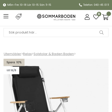
Mån-Fre: 10-18 Lör: 10-15 Sön: 11-15
Telefon: 040-45 01 11
0
Utemöbler
>
Relax
>
Solstolar & Baden Baden
>
ROXY Friluftsstol m kylbag/mobilficka, alu - svart
10
till 16/8