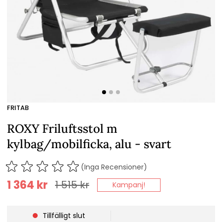
FRITAB
ROXY Friluftsstol m
kylbag/mobilficka, alu - svart
(Inga Recensioner)
1 364
kr
1 515
kr
Kampanj!
Tillfälligt slut