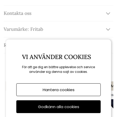
Kontakta oss
Varumärke: Fritab
Recensioner
VI ANVÄNDER COOKIES
Rekommenderade tillbehör
För att ge dig en bättre upplevelse och service
använder sig denna sajt av cookies.
KAMPANJ
KAMPANJ
KAMP
Hantera cookies
till 16/8
till 16/8
till 16/8
Godkänn alla cookies