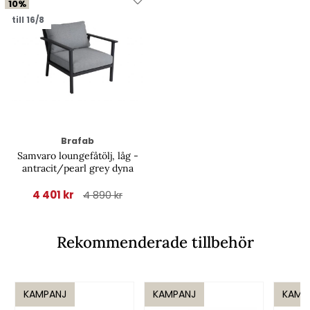
10%
till 16/8
Brafab
Samvaro loungefåtölj, låg -
antracit/pearl grey dyna
4 401 kr
4 890 kr
Rekommenderade tillbehör
KAMPANJ
KAMPANJ
KAMP