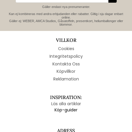
Gäller endast nya prenumeranter.
Kan ej kombineras med andra erbjudanden eller rabatter. Giltig i sju dagar enbart
online.
Gäller ej: WEBER, AMCA Studios, Gåsatoffeln, presentkort, heliumballonger eller
blommor.
VILLKOR
Cookies
Integritetspolicy
Kontakta Oss
Köpvillkor
Reklamation
INSPIRATION:
Läs alla artiklar
Köp-guider
ADRESS