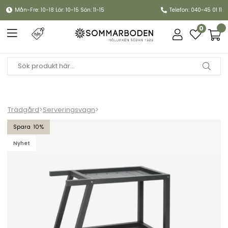
Mån-Fre: 10-18 Lör: 10-15 Sön: 11-15
Telefon: 040-45 01 11
0
Trädgård
>
Serveringsvagn
>
Samvaro serveringsvagn - antracit
10
Nyhet