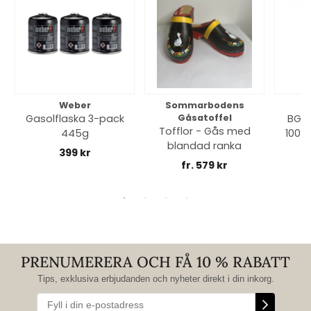
Weber
Sommarbodens
Bi
Gasolflaska 3-pack
Gåsatoffel
BGE 
Tofflor - Gås med
445g
100% 
blandad ranka
399 kr
fr. 579 kr
PRENUMERERA OCH FÅ 10 % RABATT
Tips, exklusiva erbjudanden och nyheter direkt i din inkorg.