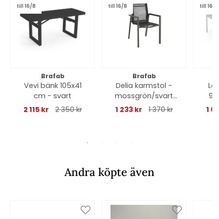
till 16/8
till 16/8
till 16/8
Brafab
Brafab
Vevi bänk 105x41
Delia karmstol -
Le
cm - svart
mossgrön/svart
90
textilene
2 115 kr
2 350 kr
1 233 kr
1 370 kr
1 6
Andra köpte även