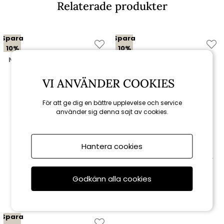
Relaterade produkter
Spara
Spara
10%
10%
Nyhet
till 16/8
VI ANVÄNDER COOKIES
För att ge dig en bättre upplevelse och service
använder sig denna sajt av cookies.
Hantera cookies
Brafab
Brafab
Samvaro vilsäng -
Samvaro 2,5-sits soffa, låg -
antracit/pearl grey dyna
antracit/pearl grey dyna
Godkänn alla cookies
4 761 kr
7 461 kr
5 290 kr
8 290 kr
Spara