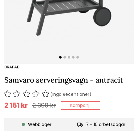
BRAFAB
Samvaro serveringsvagn - antracit
(Inga Recensioner)
2 151
kr
2 390
kr
Kampanj!
Webblager
7 - 10 arbetsdagar