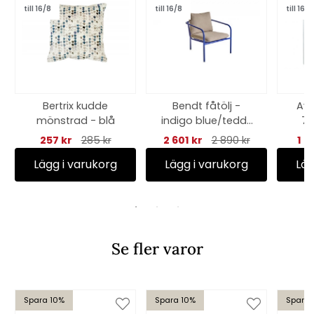
till 16/8
till 16/8
till 16/8
Bertrix kudde
Bendt fåtölj -
Avi
mönstrad - blå
indigo blue/teddy
70
beige dyna
257 kr
285 kr
2 601 kr
2 890 kr
1 2
Lägg i varukorg
Lägg i varukorg
Läg
Se fler varor
Spara 10%
Spara 10%
Spara 