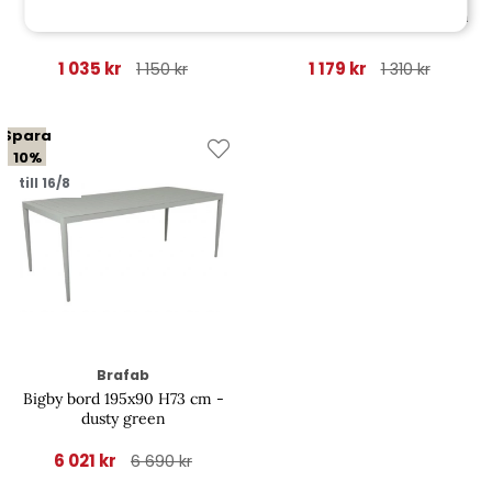
Delia matstol - dusty green
Wilkie fällstol - dusty green
1 035 kr
1 179 kr
1 150 kr
1 310 kr
Spara
10%
till 16/8
Brafab
Bigby bord 195x90 H73 cm -
dusty green
6 021 kr
6 690 kr