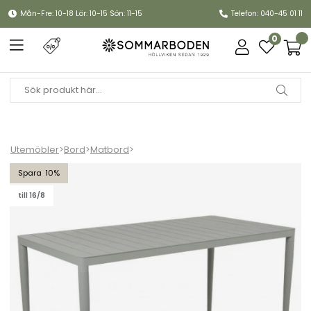
Mån-Fre: 10-18 Lör: 10-15 Sön: 11-15
Telefon: 040-45 01 11
0
Utemöbler
>
Bord
>
Matbord
>
Bigby bord 144x76 H73 cm - dusty green
10
till 16/8