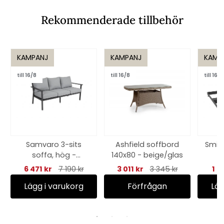
Rekommenderade tillbehör
KAMPANJ
KAMPANJ
KAMP
till 16/8
till 16/8
till 16/8
Samvaro 3-sits
Ashfield soffbord
Smill
soffa, hög -
140x80 - beige/glas
antracit/pearl grey
6 471 kr
7 190 kr
3 011 kr
3 345 kr
1 7
dyna
Lägg i varukorg
Förfrågan
Läg