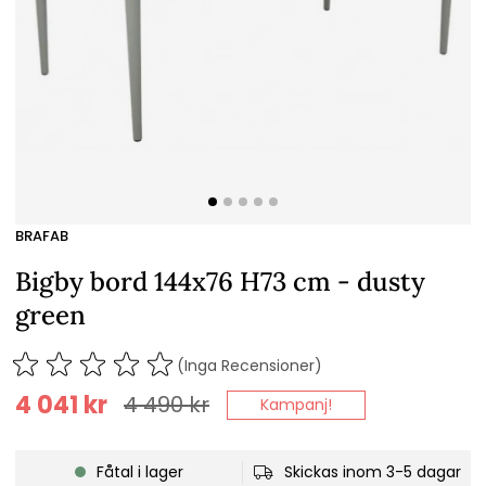
BRAFAB
Bigby bord 144x76 H73 cm - dusty
green
(Inga Recensioner)
4 041
kr
4 490
kr
Kampanj!
Fåtal i lager
Skickas inom 3-5 dagar