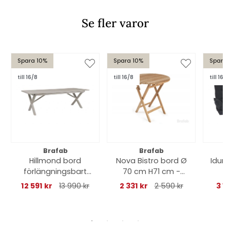
Se fler varor
Spara 10%
Spara 10%
Spara 
till 16/8
till 16/8
till 16/8
Brafab
Brafab
Hillmond bord
Nova Bistro bord Ø
Idun
förlängningsbart
70 cm H71 cm -
240-310x100 H73 cm
teak
12 591 kr
13 990 kr
2 331 kr
2 590 kr
3 1
- khaki