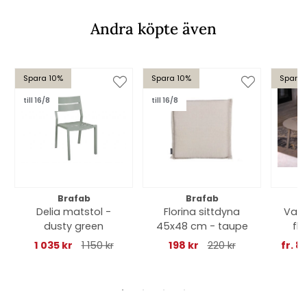
Andra köpte även
Spara 10%
Spara 10%
Spara 
till 16/8
till 16/8
Brafab
Brafab
Delia matstol -
Florina sittdyna
Vann
dusty green
45x48 cm - taupe
fl
1 035 kr
1 150 kr
198 kr
220 kr
fr. 8