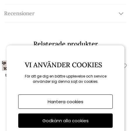
Recensioner
Relaterade produkter
Spara
Spara
VI ANVÄNDER COOKIES
10%
10%
till 16/8
till 16/8
För att ge dig en bättre upplevelse och service
använder sig denna sajt av cookies.
Hantera cookies
Godkänn alla cookies
Brafab
Brafab