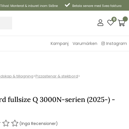
Tillval: Monterat & inburet inom Skåne
Betala senare med Svea faktura
0
Kampanj
Varumärken
Instagram
edskap & tillagning
>
Pizzastenar & stekbord
>
d fullsize Q 3000N-serien (2025-) -
(Inga Recensioner)