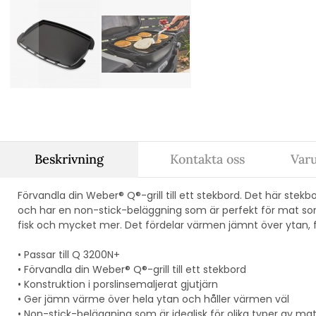
Beskrivning
Kontakta oss
Var
Förvandla din Weber® Q®-grill till ett stekbord. Det här stekbor
och har en non-stick-beläggning som är perfekt för mat s
fisk och mycket mer. Det fördelar värmen jämnt över ytan, fö
• Passar till Q 3200N+
• Förvandla din Weber® Q®-grill till ett stekbord
• Konstruktion i porslinsemaljerat gjutjärn
• Ger jämn värme över hela ytan och håller värmen väl
• Non-stick-beläggning som är idealisk för olika typer av ma