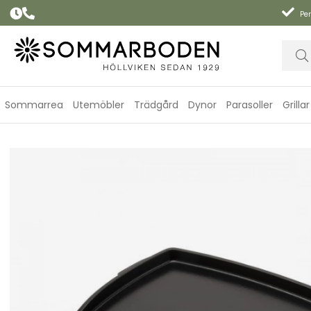
Per
Sommarrea
Utemöbler
Trädgård
Dynor
Parasoller
Grillar
Stekbord fullsize Q 3000N-serien (2025-) - black