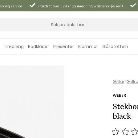
sonlig service
Fraktfritt över 399 kr på inredning & tillbehör (ej rea)
Inredning
Badkläder
Presenter
Blommor
Gåsatoffeln
Grillar
>
Grillr
WEBER
Stekbor
black