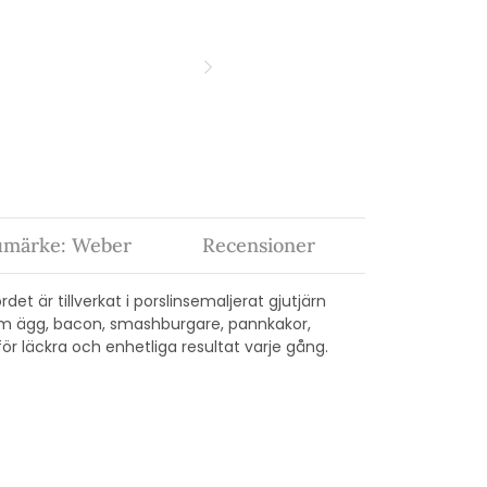
umärke: Weber
Recensioner
det är tillverkat i porslinsemaljerat gjutjärn
om ägg, bacon, smashburgare, pannkakor,
r läckra och enhetliga resultat varje gång.
t