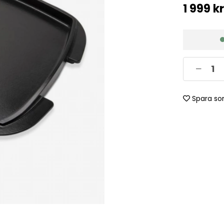
1 999
kr
Spara so