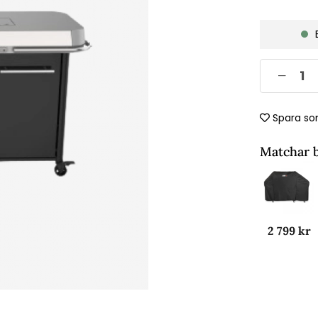
Spara so
Matchar 
2 799 kr