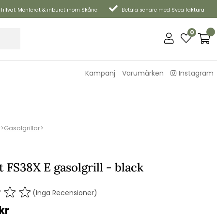
Tillval: Monterat & inburet inom Skåne
Betala senare med Svea faktura
0
Kampanj
Varumärken
Instagram
r
>
Gasolgrillar
>
FS38X E gasolgrill - black
(Inga Recensioner)
kr