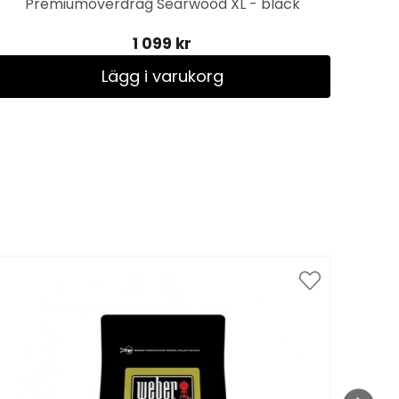
Premiumöverdrag Searwood XL - black
1 099 kr
Lägg i varukorg