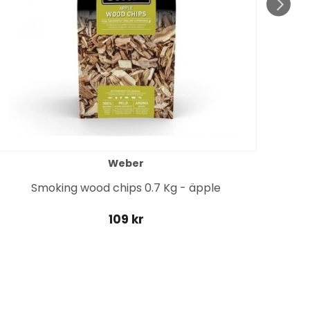
Weber
Gril
Smoking wood chips 0.7 Kg - äpple
109 kr