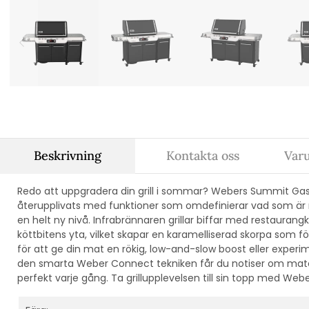
Beskrivning
Kontakta oss
Var
Redo att uppgradera din grill i sommar? Webers Summit Gaso
återupplivats med funktioner som omdefinierar vad som är m
en helt ny nivå. Infrabrännaren grillar biffar med restaurang
köttbitens yta, vilket skapar en karamelliserad skorpa som f
för att ge din mat en rökig, low-and-slow boost eller experi
den smarta Weber Connect tekniken får du notiser om matens
perfekt varje gång.
Ta grillupplevelsen till sin topp med Web