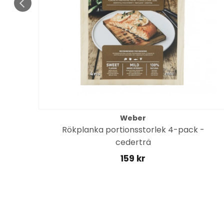
Weber
Rökplanka portionsstorlek 4-pack -
ell)
cederträ
159 kr