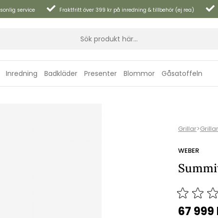
sonlig service
Fraktfritt över 399 kr på inredning & tillbehör (ej rea)
Inredning
Badkläder
Presenter
Blommor
Gåsatoffeln
Grillar
>
Grilla
WEBER
Summit 
67 999