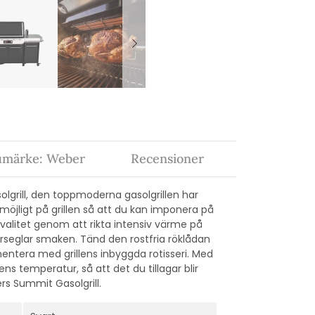
umärke: Weber
Recensioner
lgrill, den toppmoderna gasolgrillen har
öjligt på grillen så att du kan imponera på
kvalitet genom att rikta intensiv värme på
örseglar smaken. Tänd den rostfria röklådan
mentera med grillens inbyggda rotisseri.
Med
 temperatur, så att det du tillagar blir
ers Summit Gasolgrill.