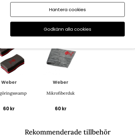
Hantera cookies
Godkänn alla cookies
Weber
Weber
göringssvamp
Mikrofiberduk
60 kr
60 kr
Rekommenderade tillbehör