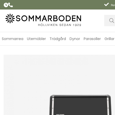
Per
Sommarrea
Utemöbler
Trädgård
Dynor
Parasoller
Grillar
Summit FS38X E gasolgrill - black