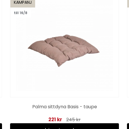
KAMPANJ
till 16/8
Palma sittdyna Basis - taupe
221 kr
245 kr