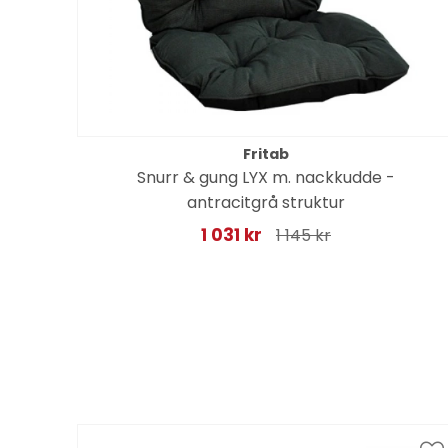
Fritab
Snurr & gung LYX m. nackkudde -
antracitgrå struktur
1 031 kr
1 145 kr