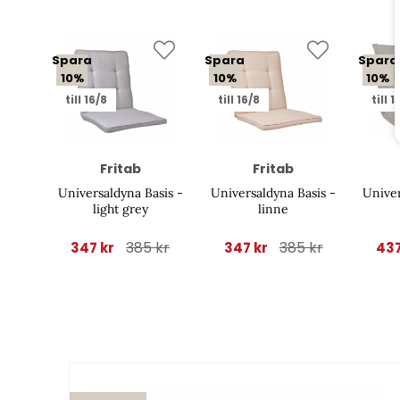
Spara
Spara
Spara
10%
10%
10%
till 16/8
till 16/8
till 1
Fritab
Fritab
Universaldyna Basis -
Universaldyna Basis -
Univer
light grey
linne
385 kr
385 kr
347 kr
347 kr
437