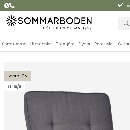
Per
Sommarrea
Utemöbler
Trädgård
Dynor
Parasoller
Grillar
Universaldyna Basis - grey
10
till 16/8