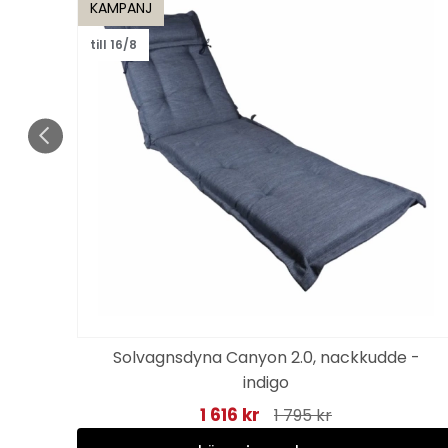
KAMPANJ
till 16/8
Solvagnsdyna Canyon 2.0, nackkudde -
indigo
1 616 kr
1 795 kr