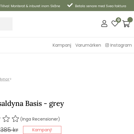
Tillval: Monterat & inburet inom Skåne
Betala senare med Svea faktura
0
Kampanj
Varumärken
Instagram
dynor
>
aldyna Basis - grey
(Inga Recensioner)
385
kr
Kampanj!