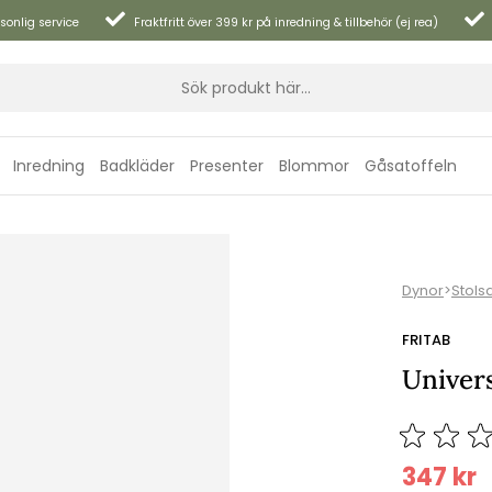
sonlig service
Fraktfritt över 399 kr på inredning & tillbehör (ej rea)
Inredning
Badkläder
Presenter
Blommor
Gåsatoffeln
Dynor
>
Stols
FRITAB
Univers
347
kr