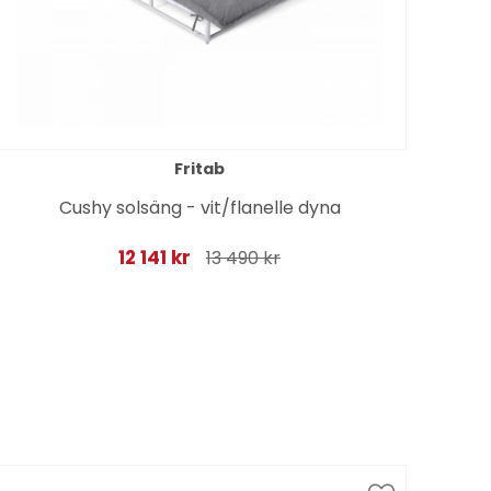
Fritab
Cushy solsäng - vit/flanelle dyna
12 141 kr
13 490 kr