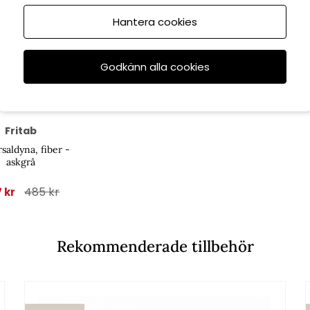
Hantera cookies
Godkänn alla cookies
6/8
Fritab
saldyna, fiber -
askgrå
485 kr
 kr
Rekommenderade tillbehör