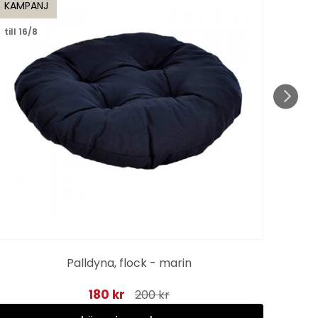
KAMPANJ
KAMP
till 16/8
till 1
Palldyna, flock - marin
180 kr
200 kr