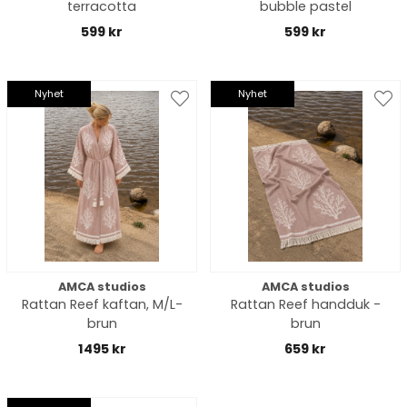
terracotta
bubble pastel
599 kr
599 kr
Nyhet
Nyhet
AMCA studios
AMCA studios
Rattan Reef kaftan, M/L-
Rattan Reef handduk -
brun
brun
1495 kr
659 kr