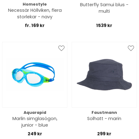
Homestyle
Butterfly Samui blus -
Necessär Höllviken, flera
multi
storlekar - navy
fr. 169 kr
1539 kr
Aquarapid
Faustmann
Marlin simglasögon,
Solhatt - marin
junior - blue
249 kr
299 kr