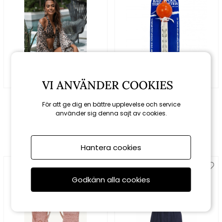
VI ANVÄNDER COOKIES
KAANDA Beach Life
Nautec
För att ge dig en bättre upplevelse och service
Hedda kimono -
Badtermometer med
använder sig denna sajt av cookies.
cheetah
boll
1549 kr
129 kr
Hantera cookies
Godkänn alla cookies