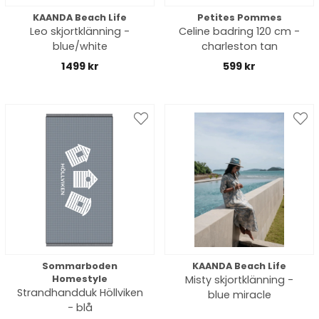
KAANDA Beach Life
Petites Pommes
Leo skjortklänning -
Celine badring 120 cm -
blue/white
charleston tan
1499 kr
599 kr
Sommarboden
KAANDA Beach Life
Homestyle
Misty skjortklänning -
Strandhandduk Höllviken
blue miracle
- blå