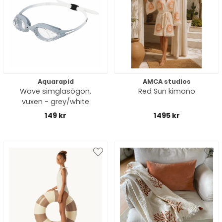
Aquarapid
AMCA studios
Wave simglasögon,
Red Sun kimono
vuxen - grey/white
149 kr
1495 kr