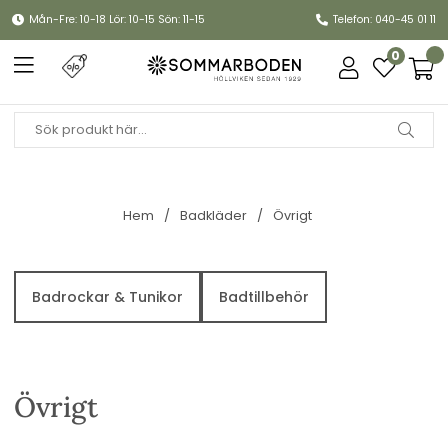
Mån-Fre: 10-18 Lör: 10-15 Sön: 11-15
Telefon: 040-45 01 11
0
Hem
Badkläder
Övrigt
Badrockar & Tunikor
Badtillbehör
Övrigt