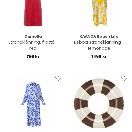
Damella
KAANDA Beach Life
Strandklänning, frotté -
Lisboa strandklänning -
red
lemonade
799 kr
1499 kr