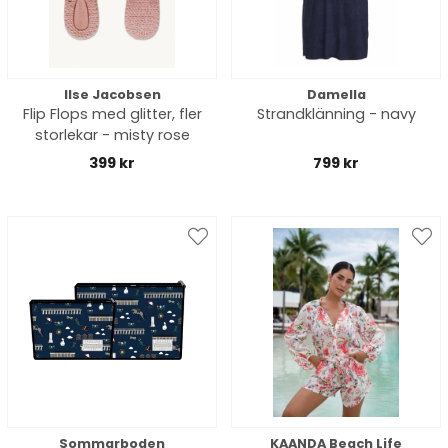
Ilse Jacobsen
Damella
Flip Flops med glitter, fler
Strandklänning - navy
storlekar - misty rose
399 kr
799 kr
Sommarboden
KAANDA Beach Life